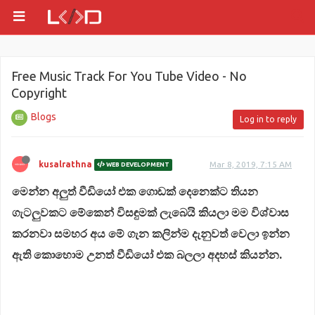
Free Music Track For You Tube Video - No
Copyright
Blogs
Log in to reply
kusalrathna
Mar 8, 2019, 7:15 AM
WEB DEVELOPMENT
මෙන්න අලුත් වීඩියෝ එක ගොඩක් දෙනෙක්ට තියන
ගැටලුවකට මේකෙන් විසඳුමක් ලැබෙයි කියලා මම විශ්වාස
කරනවා සමහර අය මේ ගැන කලින්ම දැනුවත් වෙලා ඉන්න
ඇති කොහොම උනත් වීඩියෝ එක බලලා අදහස් කියන්න.