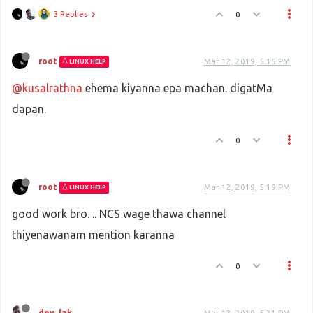
3 Replies
0
root
Mar 12, 2019, 5:15 PM
LINUX HELP
@kusalrathna
ehema kiyanna epa machan. digatMa
dapan.
0
root
Mar 12, 2019, 5:19 PM
LINUX HELP
good work bro. .. NCS wage thawa channel
thiyenawanam mention karanna
0
dev_lak
Mar 12, 2019, 5:21 PM