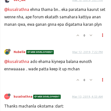
@kusalrathna
ehma thama bn... eka paratama kaurut set
wenne nha, ape forum ekatath samahara kattiya anan
manan qwa, ewa ganan gnna epa digatama karan plyn
0
Nubelle
Mar 12, 2019, 7:22 PM
WEB DEVELOPMENT
@kusalrathna
ado ehama kiynepa balana eunoth
ennwaaaaa .. wade patta keep it up mchan
0
kusalrathna
Mar 13, 2019, 4:53 AM
WEB DEVELOPMENT
Thanks machanla okotama :dart: