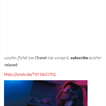
මෙන්න ලින්ක් එක Chanel එක හොදනම්
subscribe
කරන්න
:relaxed:
https://youtu.be/Td13dzCi7tQ