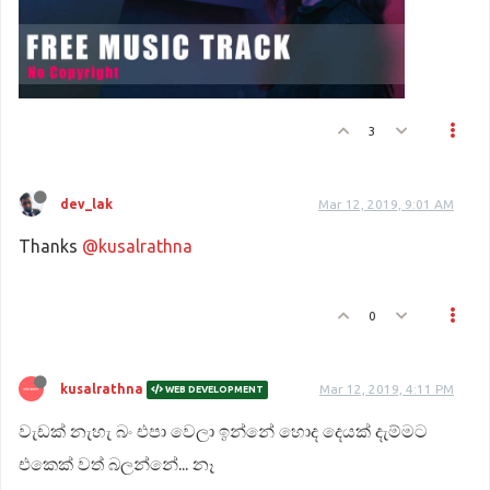
3
dev_lak
Mar 12, 2019, 9:01 AM
Thanks
@kusalrathna
0
kusalrathna
Mar 12, 2019, 4:11 PM
WEB DEVELOPMENT
වැඩක් නැහැ බං එපා වෙලා ඉන්නේ හොද දෙයක් දැම්මට
එකෙක් වත් බලන්නේ... නෑ