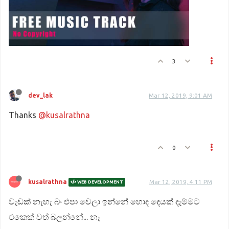
3
dev_lak
Mar 12, 2019, 9:01 AM
Thanks
@kusalrathna
0
kusalrathna
Mar 12, 2019, 4:11 PM
WEB DEVELOPMENT
වැඩක් නැහැ බං එපා වෙලා ඉන්නේ හොද දෙයක් දැම්මට
එකෙක් වත් බලන්නේ... නෑ