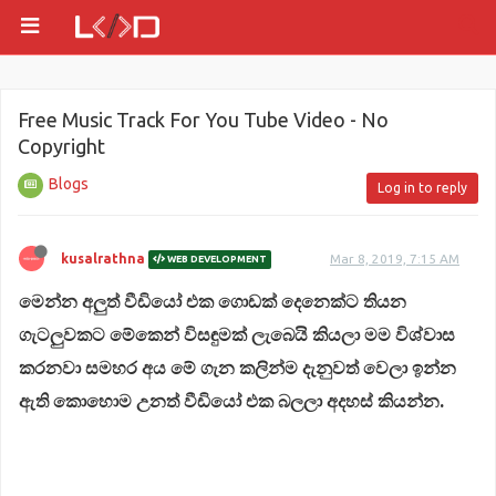
Free Music Track For You Tube Video - No
Copyright
Blogs
Log in to reply
kusalrathna
Mar 8, 2019, 7:15 AM
WEB DEVELOPMENT
මෙන්න අලුත් වීඩියෝ එක ගොඩක් දෙනෙක්ට තියන
ගැටලුවකට මේකෙන් විසඳුමක් ලැබෙයි කියලා මම විශ්වාස
කරනවා සමහර අය මේ ගැන කලින්ම දැනුවත් වෙලා ඉන්න
ඇති කොහොම උනත් වීඩියෝ එක බලලා අදහස් කියන්න.