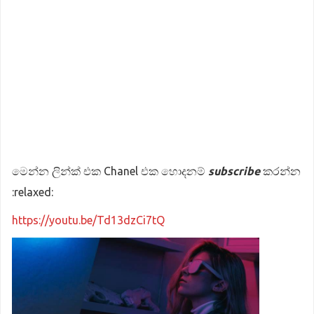
මෙන්න ලින්ක් එක Chanel එක හොදනම්
subscribe
කරන්න
:relaxed:
https://youtu.be/Td13dzCi7tQ