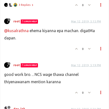
3 Replies
0
root
Mar 12, 2019, 5:15 PM
LINUX HELP
@kusalrathna
ehema kiyanna epa machan. digatMa
dapan.
0
root
Mar 12, 2019, 5:19 PM
LINUX HELP
good work bro. .. NCS wage thawa channel
thiyenawanam mention karanna
0
dev_lak
Mar 12, 2019, 5:21 PM