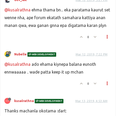
@kusalrathna
ehma thama bn... eka paratama kaurut set
wenne nha, ape forum ekatath samahara kattiya anan
manan qwa, ewa ganan gnna epa digatama karan plyn
0
Nubelle
Mar 12, 2019, 7:22 PM
WEB DEVELOPMENT
@kusalrathna
ado ehama kiynepa balana eunoth
ennwaaaaa .. wade patta keep it up mchan
0
kusalrathna
Mar 13, 2019, 4:53 AM
WEB DEVELOPMENT
Thanks machanla okotama :dart: