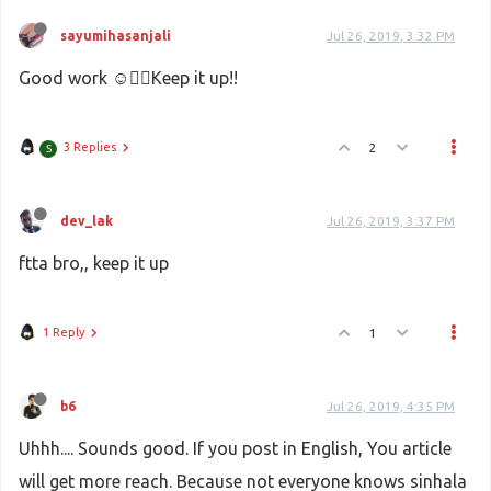
sayumihasanjali
Jul 26, 2019, 3:32 PM
Good work ☺️👍🏻Keep it up!!
3 Replies
2
S
dev_lak
Jul 26, 2019, 3:37 PM
ftta bro,, keep it up
1 Reply
1
b6
Jul 26, 2019, 4:35 PM
Uhhh.... Sounds good. If you post in English, You article
will get more reach. Because not everyone knows sinhala