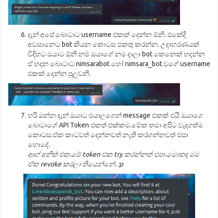
දැන් අපේ බොටාට username එකක් දෙන්න ඕනි. එකේදි
අවසානෙට bot කියන කොටස එකතු කරන්න. උදාහරණයක්
විදිහට ඔයාට ඕනි නම් ඔයාගේ නම දාලා bot කෙනෙක් හදන්න
ඒ හදන බොටාට nimsarabot හෝ nimsara_bot වගේ username
එකක් දෙන්න පුලුවනි.
හරි ඔන්න දැන් ඔයාට එයාලගෙන් message එකක් එයි ඔයාගෙ
බොටාගේ API Token එකත් එක්කම.මේක තමා අපිට වැදගත්ම
කොටස.ඒක කාටවත් දෙන්නවත් නැති කරගන්නවත් එපා
හොදේ.
ආහ් අනිත් එක.මේ token එක try කරන්නත් එපා.මොකද මම
ඒක revoke කරලා තියෙන්නේ. :p