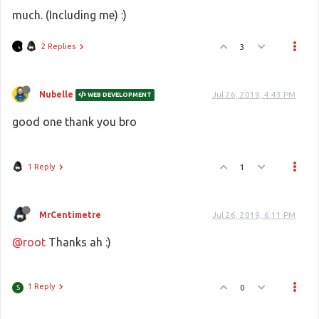
much. (Including me) :)
2 Replies
3
Nubelle
Jul 26, 2019, 4:43 PM
WEB DEVELOPMENT
good one thank you bro
1 Reply
1
MrCentimetre
Jul 26, 2019, 6:11 PM
@root
Thanks ah :)
1 Reply
0
S