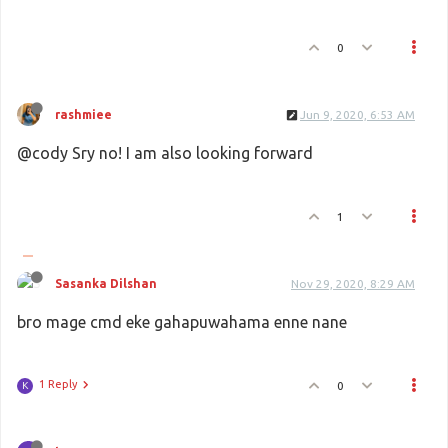
0
rashmiee
Jun 9, 2020, 6:53 AM
@cody Sry no! I am also looking forward
1
Sasanka Dilshan
Nov 29, 2020, 8:29 AM
bro mage cmd eke gahapuwahama enne nane
1 Reply
0
K