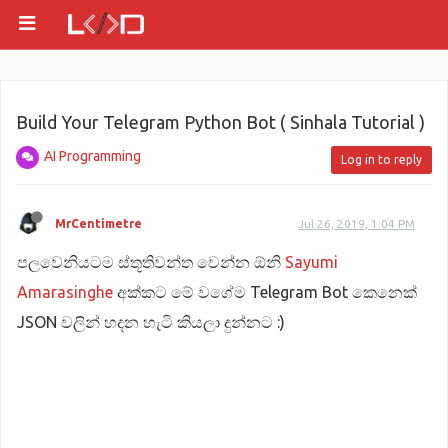
Build Your Telegram Python Bot ( Sinhala Tutorial )
AI Programming
Log in to reply
MrCentimetre
Jul 26, 2019, 1:04 PM
පලවෙනියටම ස්තූතිවන්ත වෙන්න ඕනි
Sayumi
Amarasinghe
අක්කට මේ වගේම Telegram Bot කෙනෙක්
JSON වලින් හදන හැටි කියලා දුන්නට :)