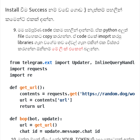
Install වීම Success නම් වඩේ ගොඩ :) නැත්තම් පහලින්
කමෙන්ට් එකක් දාන්න.
මම සම්පූර්ණ code එකම පහලින් දාන්නම්. ඒක python අලුත්
file එහෙකට copy කරගන්න. ඒ code එකේ imoprt කරපු
libraries ගැන වගේම තව දේවල් ගැන එකින් එක විස්තර
කරගන්න ඕනිනම්
මේ ලිංක් එකෙන්
බලන්න.
from telegram
.ext
 import Updater, InlineQueryHandler
import requests

import re

def 
get_url
():

    contents = requests.
get
(
'https://random.dog/woof
    url = contents[
'url'
]

    return url

def 
bop
(bot, update):

    url = 
get_url
()

    chat_id = update.message.chat_id

    bot.
send_photo
(chat_id=chat_id, photo=url)

ඔන්න ඕකේ තියේ නේද YOUR_TOKEN කියලා කොටසක්.අන්න