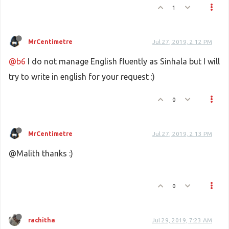
1
MrCentimetre
Jul 27, 2019, 2:12 PM
@b6
I do not manage English fluently as Sinhala but I will
try to write in english for your request :)
0
MrCentimetre
Jul 27, 2019, 2:13 PM
@Malith thanks :)
0
rachitha
Jul 29, 2019, 7:23 AM