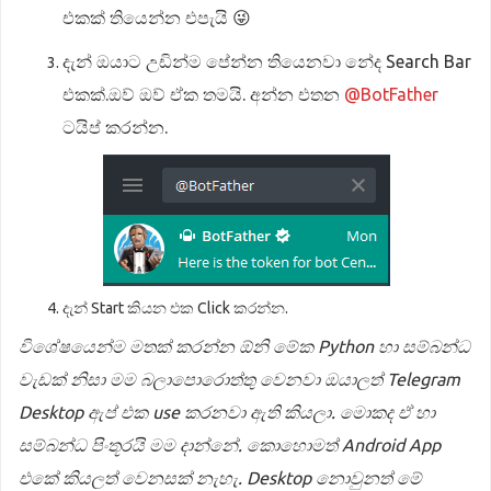
එකක් තියෙන්න එපැයි 😜
දැන් ඔයාට උඩින්ම පේන්න තියෙනවා නේද Search Bar
එකක්.ඔව් ඔව් ඒක තමයි. අන්න එතන
@BotFather
ටයිප් කරන්න.
දැන් Start කියන එක Click කරන්න.
විශේෂයෙන්ම මතක් කරන්න ඕනි මේක Python හා සම්බන්ධ
වැඩක් නිසා මම බලාපොරොත්තු වෙනවා ඔයාලත් Telegram
Desktop ඇප් එක use කරනවා ඇති කියලා. මොකද ඒ හා
සම්බන්ධ පිංතූරයි මම දාන්නේ. කොහොමත් Android App
එකේ කියලත් වෙනසක් නැහැ. Desktop නොවුනත් මේ