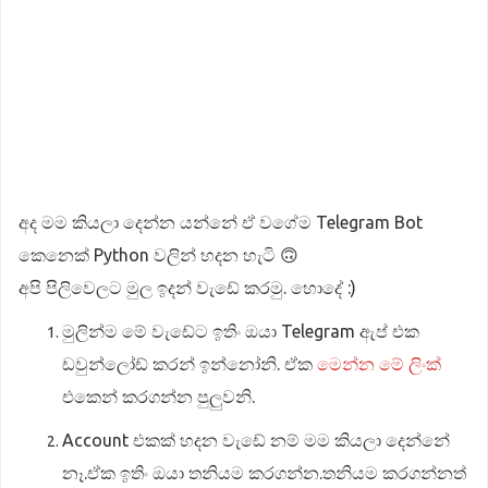
අද මම කියලා දෙන්න යන්නේ ඒ වගේම Telegram Bot
කෙනෙක් Python වලින් හදන හැටි 🙃
අපි පිලිවෙලට මුල ඉදන් වැඩේ කරමු. හොදේ :)
මුලින්ම මේ වැඩේට ඉතිං ඔයා Telegram ඇප් එක
ඩවුන්ලෝඩ් කරන් ඉන්නෝනි. ඒක
මෙන්න මේ ලිංක්
එකෙන් කරගන්න පුලුවනි.
Account එකක් හදන වැඩේ නම් මම කියලා දෙන්නේ
නෑ.ඒක ඉතිං ඔයා තනියම කරගන්න.තනියම කරගන්නත්