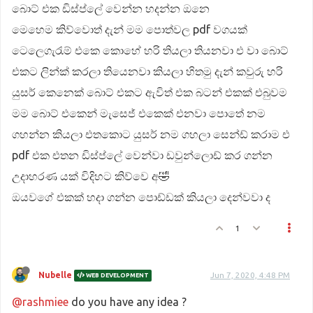
බොට් එක ඩිස්ප්ලේ වෙන්න හදන්න ඔනෙ
මෙහෙම කිව්වොත් දැන් මම පොත්වල pdf වගයක්
ටෙලෙගැරැම් එකෙ කොහේ හරි තියලා තියනවා එ වා බොට්
එකට ලින්ක් කරලා තියෙනවා කියලා හිතමු දැන් කවුරු හරි
යුසර් කෙනෙක් බොට් එකට ඇවිත් එක බටන් එකක් එබුවම
මම බොට් එකෙන් මැසෙජ් එකෙක් එනවා පොතේ නම
ගහන්න කියලා එතකොට යුසර් නම ගහලා සෙන්ඩ් කරාම එ
pdf එක එතන ඩිස්ප්ලේ වෙන්වා ඩවුන්ලොඩ් කර ගන්න
උදාහරණ යක් විදිහට කිව්වෙ අ🤣
ඔයවගේ එකක් හදා ගන්න පොඩ්ඩක් කියලා දෙන්වවා ද
1
Nubelle
Jun 7, 2020, 4:48 PM
WEB DEVELOPMENT
@rashmiee
do you have any idea ?