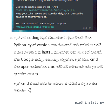
දැන් අපි coding වැඩ ටික පටන් ගමූ.මේකට ඕනා
Python. අලුත් version එක තියෙනවනම් තවත් හොදයි.
කොහොමත් ඒක install කරගන්න එක ඔයාගේ වැඩක්.
ඒක Google කරලා හොයලා බලන්න. දැන් ඔයා cmd
එක open කරගන්න. cmd කිව්වේ මොකක්ද කියලා නම්
අහන්න එපා :p
දැන් cmd එකේ මෙන්න මෙහෙම ටයිප් කරලා enter
ඔබන්න. 👇