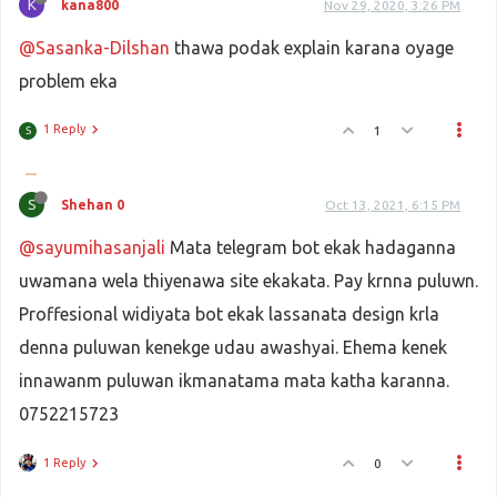
K
kana800
Nov 29, 2020, 3:26 PM
@Sasanka-Dilshan
thawa podak explain karana oyage
problem eka
1 Reply
1
S
S
Shehan 0
Oct 13, 2021, 6:15 PM
@sayumihasanjali
Mata telegram bot ekak hadaganna
uwamana wela thiyenawa site ekakata. Pay krnna puluwn.
Proffesional widiyata bot ekak lassanata design krla
denna puluwan kenekge udau awashyai. Ehema kenek
innawanm puluwan ikmanatama mata katha karanna.
0752215723
1 Reply
0