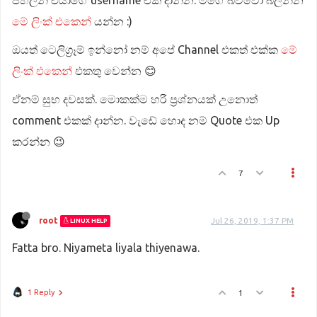
පහලින් එයාගේ username එක දාන්න. මගේ බව්වෝ බලන්න
මේ ලිංක් එකෙන්
යන්න :)
ඔයත් ටෙලිග්‍රෑම් ඉන්නෝ නම් අපේ Channel එකත් එක්ක
මේ
ලිංක් එකෙන්
එකතු වෙන්න 😊
ඒනම් සුභ දවසක්. මොකක්ම හරි ප්‍රශ්නයක් උනොත්
comment එකක් දාන්න. වැඩේ හොද නම් Quote එක Up
කරන්න 😉
7
root
Jul 26, 2019, 1:37 PM
LINUX HELP
Fatta bro. Niyameta liyala thiyenawa.
1 Reply
1