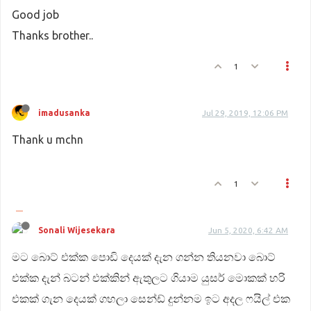
Good job
Thanks brother..
1
imadusanka
Jul 29, 2019, 12:06 PM
Thank u mchn
1
Sonali Wijesekara
Jun 5, 2020, 6:42 AM
මට බොට් එක්ක පොඩි දෙයක් දැන ගන්න තියනවා බොට්
එක්ක දැන් බටන් එක්කින් ඇතුලට ගියාම යුසර් මොකක් හරි
එකක් ගැන දෙයක් ගහලා සෙන්ඩ් දුන්නම ඉට අදල ෆයිල් එක