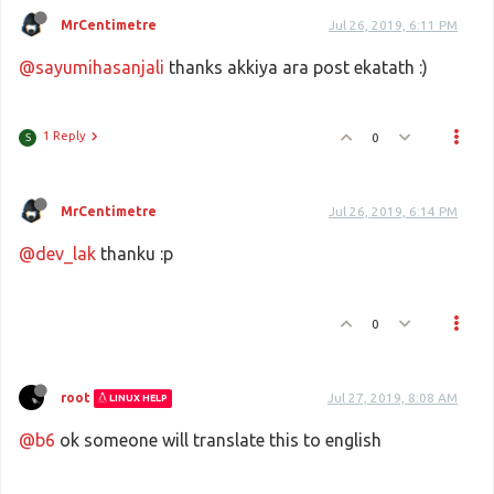
MrCentimetre
Jul 26, 2019, 6:11 PM
@sayumihasanjali
thanks akkiya ara post ekatath :)
1 Reply
0
S
MrCentimetre
Jul 26, 2019, 6:14 PM
@dev_lak
thanku :p
0
root
Jul 27, 2019, 8:08 AM
LINUX HELP
@b6
ok someone will translate this to english