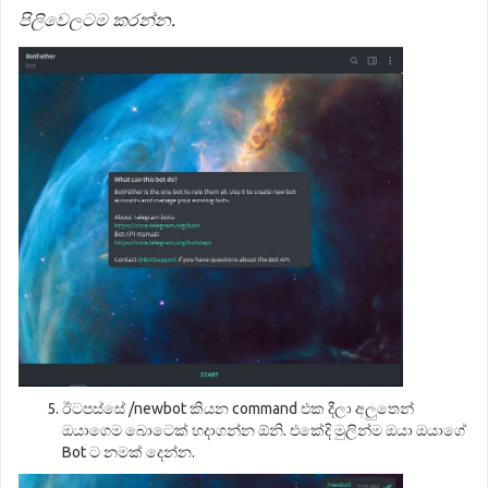
පිලිවෙලටම කරන්න.
ඊටපස්සේ /newbot කියන command එක දීලා අලුතෙන්
ඔයාගෙම බොටෙක් හදාගන්න ඕනි. එකේදි මුලින්ම ඔයා ඔයාගේ
Bot ට නමක් දෙන්න.