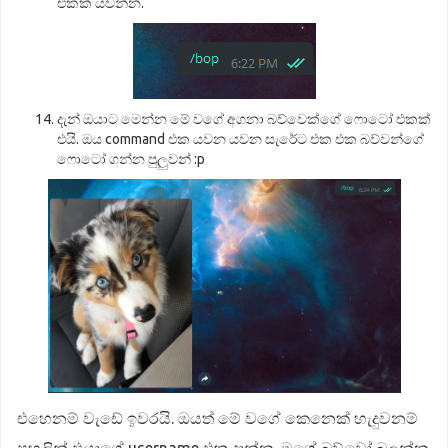
එකක් යවන්න.
දැන් ඔයාට මෙන්න මේ වගේ අගනා බව්වෙක්ගේ ෆොටෝ එකක්
එයි. ඔය command එක යවන යවන සැරේට එක එක බව්වන්ගේ
ෆොටෝ ගන්න පුලුවන් :p
එහෙනම් වැඩේ ඉවරයි. ඔයත් මේ වගේ කෙනෙක් හැදුවනම්