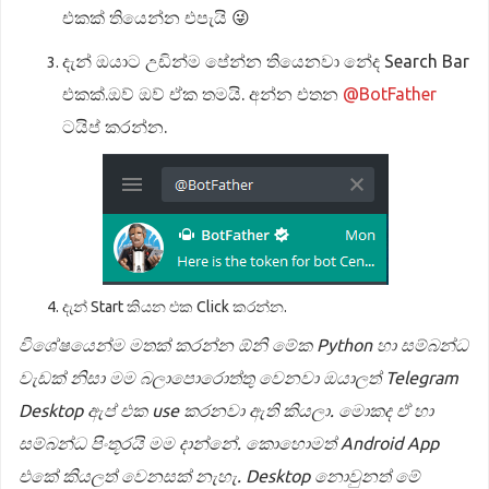
එකක් තියෙන්න එපැයි 😜
දැන් ඔයාට උඩින්ම පේන්න තියෙනවා නේද Search Bar
එකක්.ඔව් ඔව් ඒක තමයි. අන්න එතන
@BotFather
ටයිප් කරන්න.
දැන් Start කියන එක Click කරන්න.
විශේෂයෙන්ම මතක් කරන්න ඕනි මේක Python හා සම්බන්ධ
වැඩක් නිසා මම බලාපොරොත්තු වෙනවා ඔයාලත් Telegram
Desktop ඇප් එක use කරනවා ඇති කියලා. මොකද ඒ හා
සම්බන්ධ පිංතූරයි මම දාන්නේ. කොහොමත් Android App
එකේ කියලත් වෙනසක් නැහැ. Desktop නොවුනත් මේ