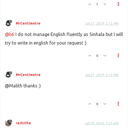
1
MrCentimetre
Jul 27, 2019, 2:12 PM
@b6
I do not manage English fluently as Sinhala but I will
try to write in english for your request :)
0
MrCentimetre
Jul 27, 2019, 2:13 PM
@Malith thanks :)
0
rachitha
Jul 29, 2019, 7:23 AM