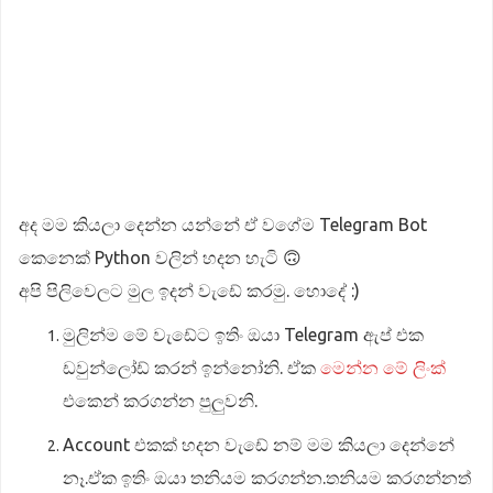
අද මම කියලා දෙන්න යන්නේ ඒ වගේම Telegram Bot
කෙනෙක් Python වලින් හදන හැටි 🙃
අපි පිලිවෙලට මුල ඉදන් වැඩේ කරමු. හොදේ :)
මුලින්ම මේ වැඩේට ඉතිං ඔයා Telegram ඇප් එක
ඩවුන්ලෝඩ් කරන් ඉන්නෝනි. ඒක
මෙන්න මේ ලිංක්
එකෙන් කරගන්න පුලුවනි.
Account එකක් හදන වැඩේ නම් මම කියලා දෙන්නේ
නෑ.ඒක ඉතිං ඔයා තනියම කරගන්න.තනියම කරගන්නත්