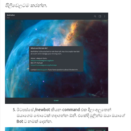
පිලිවෙලටම කරන්න.
ඊටපස්සේ /newbot කියන command එක දීලා අලුතෙන්
ඔයාගෙම බොටෙක් හදාගන්න ඕනි. එකේදි මුලින්ම ඔයා ඔයාගේ
Bot ට නමක් දෙන්න.