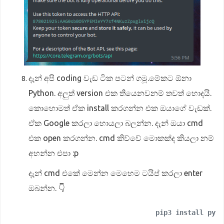
දැන් අපි coding වැඩ ටික පටන් ගමූ.මේකට ඕනා
Python. අලුත් version එක තියෙනවනම් තවත් හොදයි.
කොහොමත් ඒක install කරගන්න එක ඔයාගේ වැඩක්.
ඒක Google කරලා හොයලා බලන්න. දැන් ඔයා cmd
එක open කරගන්න. cmd කිව්වේ මොකක්ද කියලා නම්
අහන්න එපා :p
දැන් cmd එකේ මෙන්න මෙහෙම ටයිප් කරලා enter
ඔබන්න. 👇