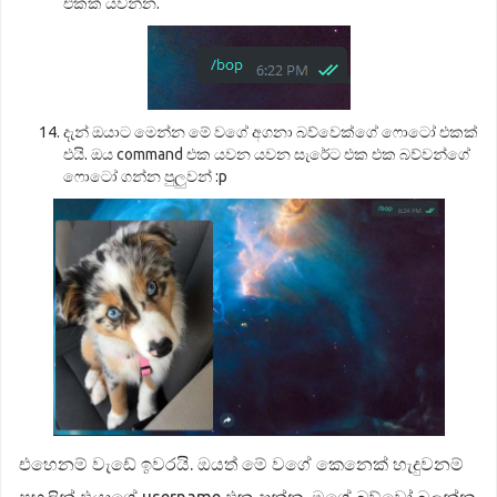
එකක් යවන්න.
දැන් ඔයාට මෙන්න මේ වගේ අගනා බව්වෙක්ගේ ෆොටෝ එකක්
එයි. ඔය command එක යවන යවන සැරේට එක එක බව්වන්ගේ
ෆොටෝ ගන්න පුලුවන් :p
එහෙනම් වැඩේ ඉවරයි. ඔයත් මේ වගේ කෙනෙක් හැදුවනම්