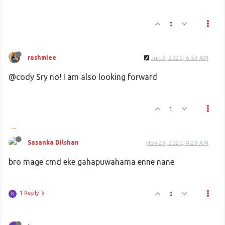
0
rashmiee
Jun 9, 2020, 6:53 AM
@cody Sry no! I am also looking forward
1
Sasanka Dilshan
Nov 29, 2020, 8:29 AM
bro mage cmd eke gahapuwahama enne nane
1 Reply
0
K