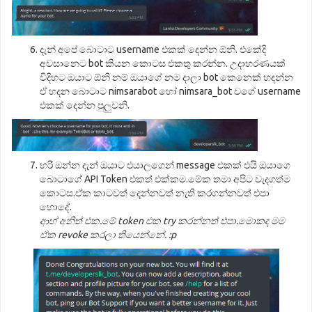
දැන් අපේ බොටාට username එකක් දෙන්න ඕනි. එකේදි
අවසානෙට bot කියන කොටස එකතු කරන්න. උදාහරණයක්
විදිහට ඔයාට ඕනි නම් ඔයාගේ නම දාලා bot කෙනෙක් හදන්න
ඒ හදන බොටාට nimsarabot හෝ nimsara_bot වගේ username
එකක් දෙන්න පුලුවනි.
හරි ඔන්න දැන් ඔයාට එයාලගෙන් message එකක් එයි ඔයාගෙ
බොටාගේ API Token එකත් එක්කම.මේක තමා අපිට වැදගත්ම
කොටස.ඒක කාටවත් දෙන්නවත් නැති කරගන්නවත් එපා
හොදේ.
ආහ් අනිත් එක.මේ token එක try කරන්නත් එපා.මොකද මම
ඒක revoke කරලා තියෙන්නේ. :p