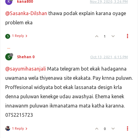
K
kana800
Nov 29, 2020, 3:26 PM
@Sasanka-Dilshan
thawa podak explain karana oyage
problem eka
1 Reply
1
S
S
Shehan 0
Oct 13, 2021, 6:15 PM
@sayumihasanjali
Mata telegram bot ekak hadaganna
uwamana wela thiyenawa site ekakata. Pay krnna puluwn.
Proffesional widiyata bot ekak lassanata design krla
denna puluwan kenekge udau awashyai. Ehema kenek
innawanm puluwan ikmanatama mata katha karanna.
0752215723
1 Reply
0