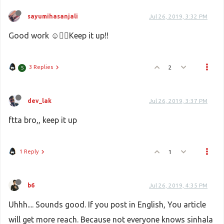
sayumihasanjali
Jul 26, 2019, 3:32 PM
Good work ☺️👍🏻Keep it up!!
3 Replies
2
S
dev_lak
Jul 26, 2019, 3:37 PM
ftta bro,, keep it up
1 Reply
1
b6
Jul 26, 2019, 4:35 PM
Uhhh.... Sounds good. If you post in English, You article
will get more reach. Because not everyone knows sinhala