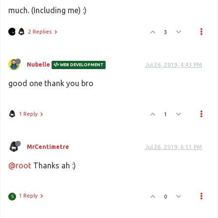
much. (Including me) :)
2 Replies
3
Nubelle
Jul 26, 2019, 4:43 PM
WEB DEVELOPMENT
good one thank you bro
1 Reply
1
MrCentimetre
Jul 26, 2019, 6:11 PM
@root
Thanks ah :)
1 Reply
0
S