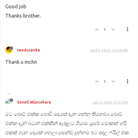
Good job
Thanks brother..
1
imadusanka
Jul 29, 2019, 12:06 PM
Thank u mchn
1
Sonali Wijesekara
Jun 5, 2020, 6:42 AM
මට බොට් එක්ක පොඩි දෙයක් දැන ගන්න තියනවා බොට්
එක්ක දැන් බටන් එක්කින් ඇතුලට ගියාම යුසර් මොකක් හරි
එකක් ගැන දෙයක් ගහලා සෙන්ඩ් දුන්නම ඉට අදල ෆයිල් එක