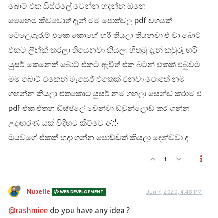
බොට් එක ඩිස්ප්ලේ වෙන්න හදන්න ඔනෙ
මෙහෙම කිව්වොත් දැන් මම පොත්වල pdf වගයක්
ටෙලෙගැරැම් එකෙ කොහේ හරි තියලා තියනවා එ වා බොට්
එකට ලින්ක් කරලා තියෙනවා කියලා හිතමු දැන් කවුරු හරි
යුසර් කෙනෙක් බොට් එකට ඇවිත් එක බටන් එකක් එබුවම
මම බොට් එකෙන් මැසෙජ් එකෙක් එනවා පොතේ නම
ගහන්න කියලා එතකොට යුසර් නම ගහලා සෙන්ඩ් කරාම එ
pdf එක එතන ඩිස්ප්ලේ වෙන්වා ඩවුන්ලොඩ් කර ගන්න
උදාහරණ යක් විදිහට කිව්වෙ අ🤣
ඔයවගේ එකක් හදා ගන්න පොඩ්ඩක් කියලා දෙන්වවා ද
1
Nubelle
Jun 7, 2020, 4:48 PM
WEB DEVELOPMENT
@rashmiee
do you have any idea ?