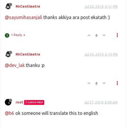
MrCentimetre
Jul 26, 2019, 6:11 PM
@sayumihasanjali
thanks akkiya ara post ekatath :)
1 Reply
0
S
MrCentimetre
Jul 26, 2019, 6:14 PM
@dev_lak
thanku :p
0
root
Jul 27, 2019, 8:08 AM
LINUX HELP
@b6
ok someone will translate this to english