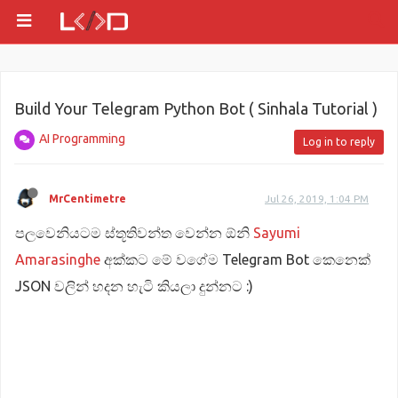
Build Your Telegram Python Bot ( Sinhala Tutorial )
AI Programming
Log in to reply
MrCentimetre
Jul 26, 2019, 1:04 PM
පලවෙනියටම ස්තූතිවන්ත වෙන්න ඕනි
Sayumi
Amarasinghe
අක්කට මේ වගේම Telegram Bot කෙනෙක්
JSON වලින් හදන හැටි කියලා දුන්නට :)