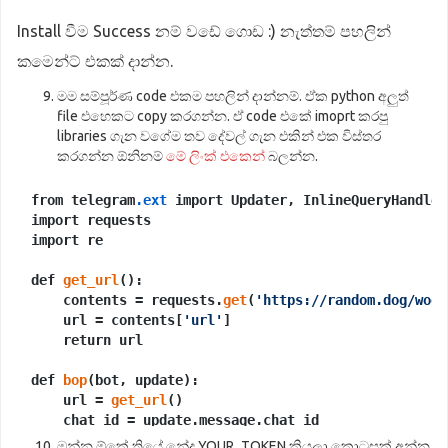
Install වීම Success නම් වඩේ ගොඩ :) නැත්තම් පහලින්
කමෙන්ට් එකක් දාන්න.
මම සම්පූර්ණ code එකම පහලින් දාන්නම්. ඒක python අලුත්
file එහෙකට copy කරගන්න. ඒ code එකේ imoprt කරපු
libraries ගැන වගේම තව දේවල් ගැන එකින් එක විස්තර
කරගන්න ඕනිනම්
මේ ලිංක් එකෙන්
බලන්න.
from telegram
.ext
 import Updater, InlineQueryHandler
import requests

import re

def 
get_url
():

    contents = requests.
get
(
'https://random.dog/woof
    url = contents[
'url'
]

    return url

def 
bop
(bot, update):

    url = 
get_url
()

    chat_id = update.message.chat_id

    bot.
send_photo
(chat_id=chat_id, photo=url)

ඔන්න ඕකේ තියේ නේද YOUR_TOKEN කියලා කොටසක්.අන්න