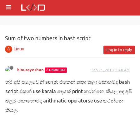
Sum of two numbers in bash script
Linux
Log in to reply
binurayeshan
Sep 21, 2019, 3:40 AM
LINUX HELP
හරි අපි පලෙවෙනි script එකෙන් කතා කලා කොහමද bash
script එකක් use karala දෙයක් print කරන්නෙ කියල අද අපි
බලමු කොහොමද arithmatic operatorse use කරන්නෙ
කියල.