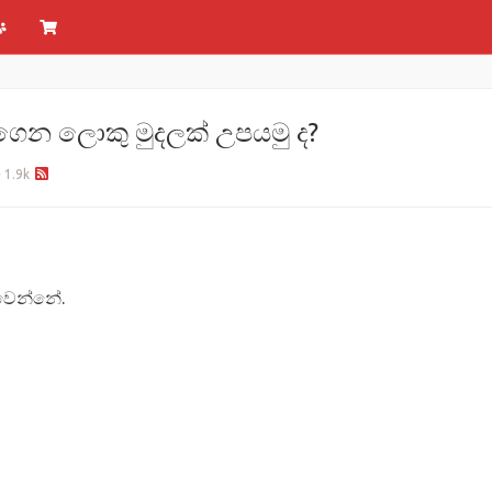
ෙන ලොකු මුදලක් උපයමු ද?
1.9k
 වෙන්නේ.