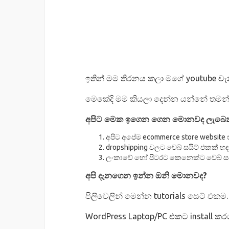
ඉතින් මම තිරනය කලා මගේ youtube චැ
මෙකේදි මම කියලා දෙන්න යන්නේ තමන්
අපිට මෙක ඉගෙන ගෙන මොනවද ලැබෙ
අපිට අපේම ecommerce store website 
dropshipping වලට වෙබ් සයිට් එකක් හද
ලංකාවේ හෝ පිටරට කෙනෙක්ට වෙබ් සයිට්
අපි දැනගෙන ඉන්න ඔනි මොනවද?
පිලිවෙලින් මෙන්න tutorials සෙට් එකම.
WordPress Laptop/PC එකට install කර