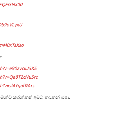
OFQFiSNx00
eDb9oVLyxU
DmM0xTsXso
හ.
ch?v=e90zvc6J5KE
ch?v=Qe8T2cNu5rc
h?v=sl4YggfRArs
මෙන්ට් කරන්නත් අමට කරනන් එපා.