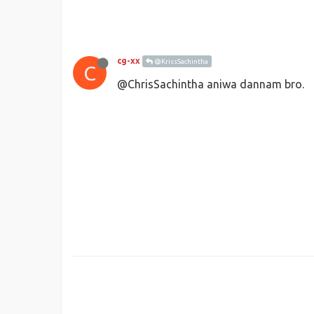
cg-xx
@KrissSachintha
C
@ChrisSachintha aniwa dannam bro.