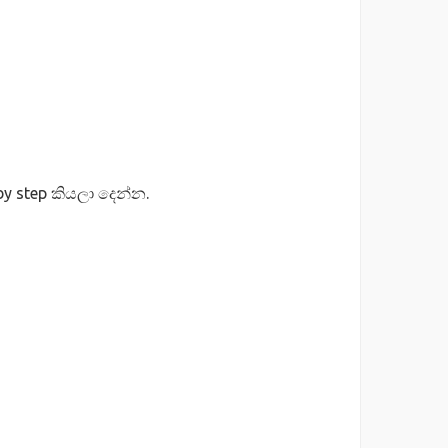
 step කියලා දෙන්න.