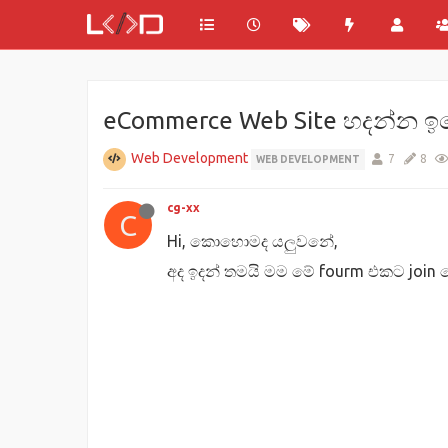
eCommerce Web Site හදන්න ඉග
Web Development
7
8
WEB DEVELOPMENT
cg-xx
C
Hi, කොහොමද යලුවනේ,
අද ඉදන් තමයි මම මේ fourm එකට join