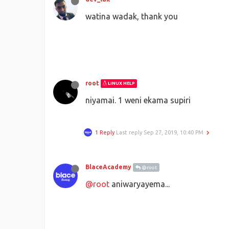
watina wadak, thank you
root
LINUX HELP
niyamai. 1 weni ekama supiri
1 Reply
Last reply
Sep 27, 2019, 10:40 PM
BlaceAcademy
@root
@root
aniwaryayema...