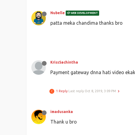
Nubelle
WEB DEVELOPMENT
patta meka chandima thanks bro
KrissSachintha
Payment gateway dnna hati video eka
1 Reply
Last reply
Oct 8, 2019, 3:09 PM
C
imadusanka
Thank u bro