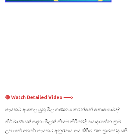
🔴 Watch Detailed Video –––>
පැයකට අයකල යුතු මිල ගණනය කරන්නේ කොහොමද?
නිර්මාණයක් සදහා මිලක් නියම කිරීමේදි යොදාගන්න ක්‍රම
උපායන් අතරේ පැයකට අනුරෑපය අය කිරීම එක ක්‍රමවේදයකි.