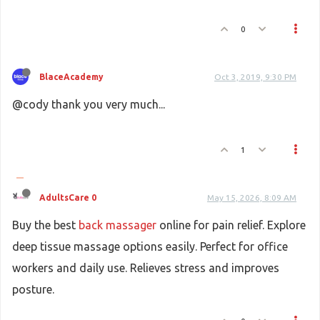
0
BlaceAcademy
Oct 3, 2019, 9:30 PM
@cody thank you very much...
1
AdultsCare 0
May 15, 2026, 8:09 AM
Buy the best
back massager
online for pain relief. Explore
deep tissue massage options easily. Perfect for office
workers and daily use. Relieves stress and improves
posture.