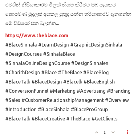
එමගින් නිසියාකාරව මිලක් නියම කිරීමට ඔබ පැයකට
කොපමණ මුදලක් අයකල යුතුද යන්න හරියාකාරව දැනගන්න
මේ වීඩියෝ එක බලන්න...
https://www.theblace.com
#BlaceSinhala #LearnDesign #GraphicDesignSinhala
#DesignCourses #SinhalaBlace
#SinhalaOnlineDesignCourse #DesignSinhalen
#CharithDesign #Blace #TheBlace #BlaceBlog
#BlaceTalk #BlaceDesign #Blacelk #BlaceEnglish
#ConversionFunnel #Marketing #Advertising #Branding
#Sales #CustomerRelationshipManagement #Overview
#Introduction #BlaceSinhala #BlaceProGroup
#BlaceTalk #BlaceCreative #TheBlace #GetClients
2