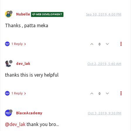
Nubelle
Sep 30, 2019, 4:00 PM
WEB DEVELOPMENT
Thanks , patta meka
1 Reply
0
dev_lak
Oct 2, 2019, 5:40 AM
thanks this is very helpful
1 Reply
0
BlaceAcademy
Oct 3, 2019, 9:30 PM
@dev_lak
thank you bro...