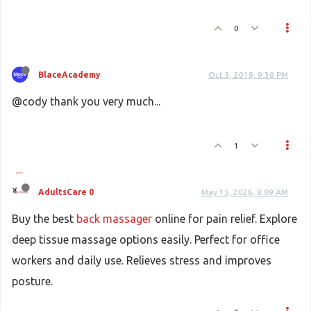
0
BlaceAcademy
Oct 3, 2019, 9:30 PM
@cody thank you very much...
1
AdultsCare 0
May 15, 2026, 8:09 AM
Buy the best
back massager
online for pain relief. Explore
deep tissue massage options easily. Perfect for office
workers and daily use. Relieves stress and improves
posture.