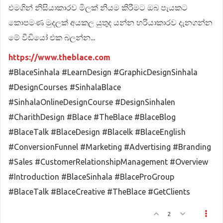
එමගින් නිසියාකාරව මිලක් නියම කිරීමට ඔබ පැයකට
කොපමණ මුදලක් අයකල යුතුද යන්න හරියාකාරව දැනගන්න
මේ වීඩියෝ එක බලන්න...
https://www.theblace.com
#BlaceSinhala #LearnDesign #GraphicDesignSinhala
#DesignCourses #SinhalaBlace
#SinhalaOnlineDesignCourse #DesignSinhalen
#CharithDesign #Blace #TheBlace #BlaceBlog
#BlaceTalk #BlaceDesign #Blacelk #BlaceEnglish
#ConversionFunnel #Marketing #Advertising #Branding
#Sales #CustomerRelationshipManagement #Overview
#Introduction #BlaceSinhala #BlaceProGroup
#BlaceTalk #BlaceCreative #TheBlace #GetClients
2