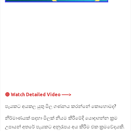
🔴 Watch Detailed Video –––>
පැයකට අයකල යුතු මිල ගණනය කරන්නේ කොහොමද?
නිර්මාණයක් සදහා මිලක් නියම කිරීමේදි යොදාගන්න ක්‍රම
උපායන් අතරේ පැයකට අනුරෑපය අය කිරීම එක ක්‍රමවේදයකි.