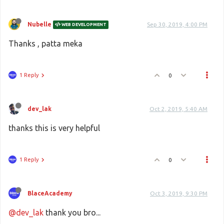
Nubelle
Sep 30, 2019, 4:00 PM
WEB DEVELOPMENT
Thanks , patta meka
1 Reply
0
dev_lak
Oct 2, 2019, 5:40 AM
thanks this is very helpful
1 Reply
0
BlaceAcademy
Oct 3, 2019, 9:30 PM
@dev_lak
thank you bro...