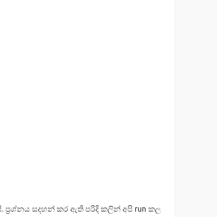
්‍රශ්නය සදහන් කර ඇති පරිදි කලින් අපි run කල