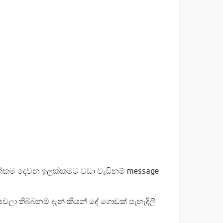
ඉලක්කම දෙවන ඉලක්කමට වඩා වැඩිනම් message
වලා තිබ්බනම් දැන් කියන් දේ ගොඩක් පැහැදිලි