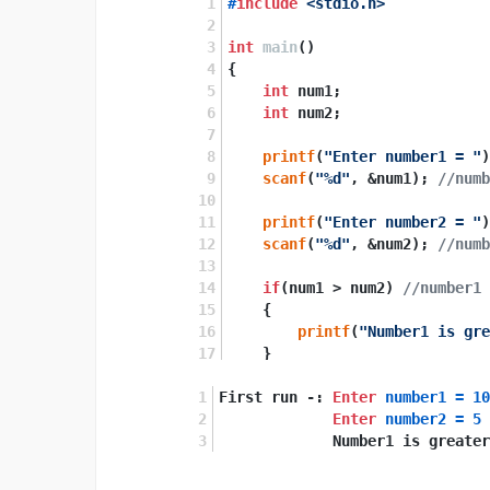
#
include
<stdio.h>
int
main
()
{
int
 num1;
int
 num2;
printf
(
"Enter number1 = "
)
scanf
(
"%d"
, &num1); 
//numb
printf
(
"Enter number2 = "
)
scanf
(
"%d"
, &num2); 
//numb
if
(num1 > num2) 
//number1
    {
printf
(
"Number1 is gre
    }
else
//number2 හි අගය num
First run -: 
    {
Enter
number1
=
10
printf
Enter
(
"Number2 is gre
number2
=
5
             Number1 is greater
    }
return
0
;