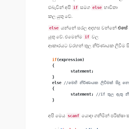
එබැවින් අපි
සමග
භාවිතා
if
else
කල යුතු වේ.
යන්නේ සරල අදහස වන්නේ
එසේ
else
යුතු වේ. එමෙන්ම
වල
if
ආකාරයට වරහන් තුල නිර්ණායක ලිවීම ස
if
(expression) 

{

	statement;

}

else 
//මෙහි නිර්ණායක ලිවීමක් සිදු න
{

	statement; 
//if තුල ඇතු න
අපි මෙය
යොදා ගනිමින් පරික්ෂා ක
scanf