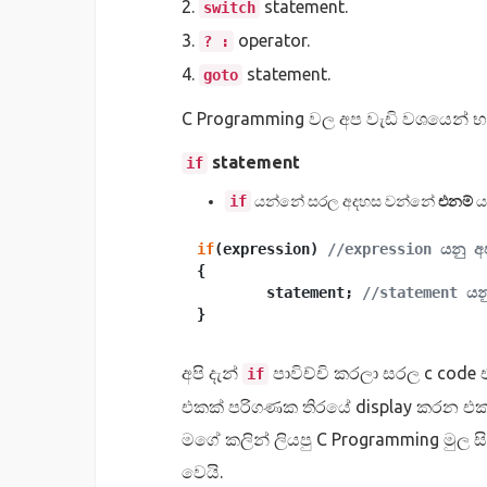
2.
statement.
switch
3.
operator.
? :
4.
statement.
goto
C Programming වල අප වැඩි වශයෙන් 
statement
if
if
යන්නේ සරල අදහස වන්නේ
එනම්
ය
if
(expression) 
//expression යනු අ
{

	statement; 
//statement යන
අපි දැන්
පාවිච්චි කරලා සරල c code
if
එකක් පරිගණක තිරයේ display කරන එක
මගේ කලින් ලියපු C Programming මුල සි
වෙයි.