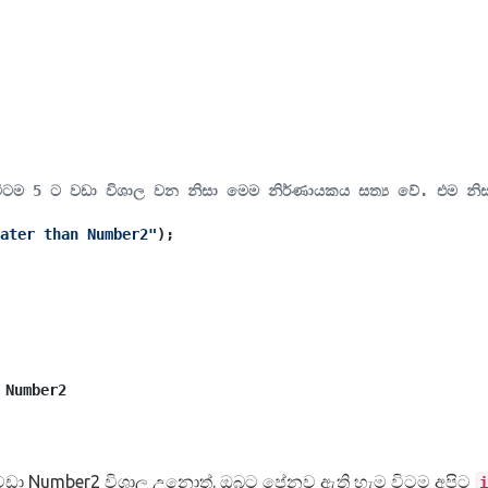
විටම 5 ට වඩා විශාල වන නිසා මෙම නිර්ණායකය සත්‍ය වේ. එම න
ater than Number2"
);
 Number2
ඩා Number2 විශාල උනොත්. ඔබට පේනව ඇති හැම විටම අපිට
i