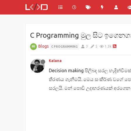
C Programming මුල සිට ඉගෙනගනිම
Blogs
3
5
1.3k
C PROGRAMMING
Kalana
Decision making පිලිබද සරල හැදින්වී
තීරණය ගැනීමයි. මෙය සංකීර්ණ වගේ ප
සරලයි. මන් පොඩි උදාහරණයක් අරගෙන ම