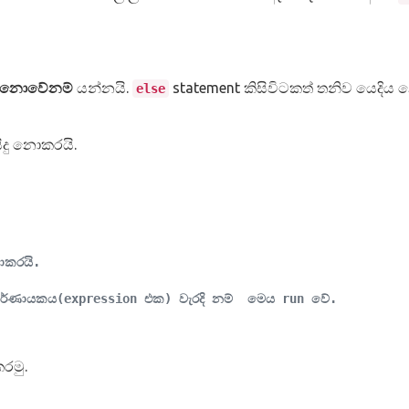
 නොවේනම්
යන්නයි.
statement කිසිවිටකත් තනිව යෙදිය
else
ිදු නොකරයි.
ොකරයි.
ිර්ණායකය(expression එක) වැරදි නම්  මෙය run වේ.
රමු.