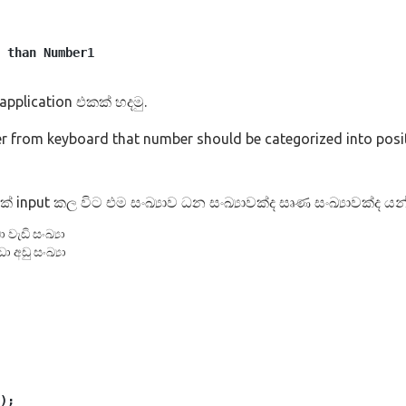
r than Number1   
application එකක් හදමු.
 from keyboard that number should be categorized into posit
ක් input කල විට එම සංඛ්‍යාව ධන සංඛ්‍යාවක්ද සෘණ සංඛ්‍යාවක්ද
 වැඩි සංඛ්‍යා
ා අඩු සංඛ්‍යා
);