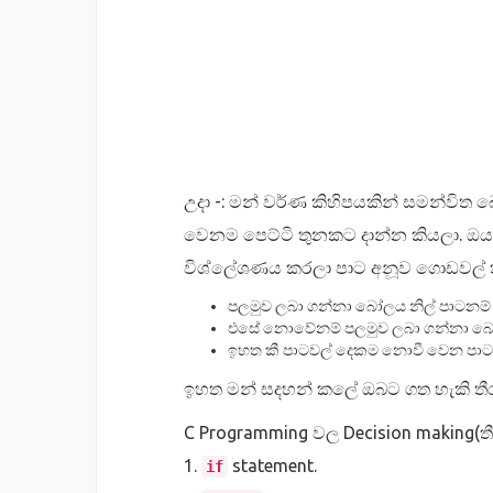
උදා -: මන් වර්ණ කිහිපයකින් සමන්විත
වෙනම පෙට්ටි තුනකට දාන්න කියලා. ඔ
විශ්ලේශණය කරලා පාට අනූව ගොඩවල් 
පලමුව ලබා ගන්නා බෝලය නිල් පාටනම් 
එසේ නොවේනම් පලමුව ලබා ගන්නා බෝල
ඉහත කී පාටවල් දෙකම නොවී වෙන පාටක්
ඉහත මන් සදහන් කලේ ඔබට ගත හැකි තී
C Programming වල Decision making(ත
1.
statement.
if