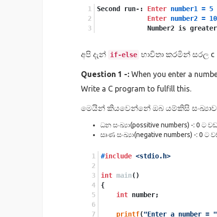
}
Second run-: 
Enter
number1
=
5
Enter
number2
=
10
             Number2 is greate
අපි දැන්
භාවිතා කරමින් සරල c 
if-else
Question 1 -:
When you enter a number
Write a C program to fulfill this.
මෙයින් කියවෙන්නේ ඔබ යම්කිසි සංඛ්‍යාව
ධන සංඛ්‍යා(possitive numbers) -: 0 ට වඩා
සෘණ සංඛ්‍යා(negative numbers) -: 0 ට වඩ
#
include
<stdio.h>
int
main
()
{
int
 number;
printf
(
"Enter a number = "