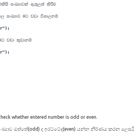
්කිසි සංඛ්‍යාවක් ඇතුලත් කිරීම
ල සංඛ්‍යාව 0ට වඩා විශාලනම්
r"
);
0ට වඩා කුඩානම්
r"
);
heck whether entered number is odd or even.
්‍යාව ඔත්තේ(odd) ද ඉරට්ටේද(even) යන්න නිර්ණය කරන ලෙසයි. ප