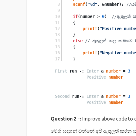
scanf
(
"%d"
, &number); 
//යම
if
(number > 
0
)  
//ඇතුලත් ක
    {
printf
(
"Positive numbe
    }
else
// ඇතුලත් කල සංඛ්‍යාව 
    {
printf
(
"Negative numbe
    }
First
 run -: 
return
Enter
0
;
 a 
number
 = 
3
}
Positive
number
Second
 run-: 
Enter
 a 
number
 = 
3
Positive
number
Question 2 -:
Improve above code to c
මෙහි සඳහන් වන්නේ අපි ඇතුලත් කරන සංඛ