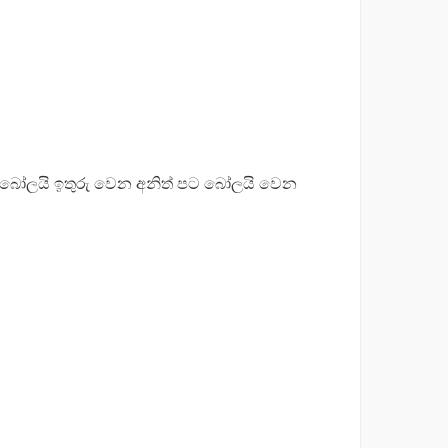
ාට බෝලයි ඉතුරු වෙන අනිත් පට බෝලයි වෙන