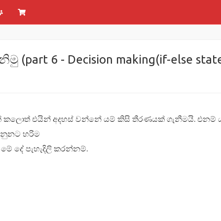
ු (part 6 - Decision making(if-else state
මක් කලොත් එයින් අදහස් වන්නේ යම් කිසි තීරණයක් ගැනීමයි. එන
ෙනුනට හරිම
ේ දේ පැහැදිලි කරන්නම්.