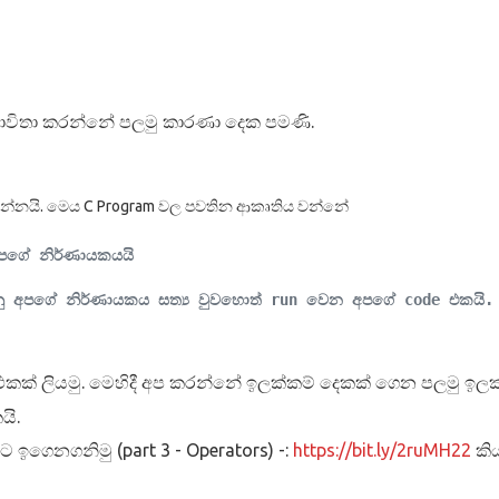
භාවිතා කරන්නේ පලමු කාරණා දෙක පමණි.
න්නයි. මෙය C Program වල පවතින ආකෘතිය වන්නේ
පගේ නිර්ණායකයයි
ු අපගේ නිර්ණායකය සත්‍ය වුවහොත් run වෙන අපගේ code එකයි.
 එකක් ලියමු. මෙහිදී අප කරන්නේ ඉලක්කම් දෙකක් ගෙන පලමු 
යි.
ට ඉගෙනගනිමු (part 3 - Operators) -:
https://bit.ly/2ruMH22
කිය