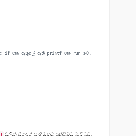
ිසා if එක ඇතුලේ ඇති printf එක run වේ.
වලින් විතරක් සෑහීමකට පත්වීමට බැරි බව.
f