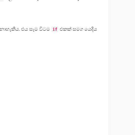
 නොහැකිය. එය සෑම විටම
එකක් සමග යෙදිය
if