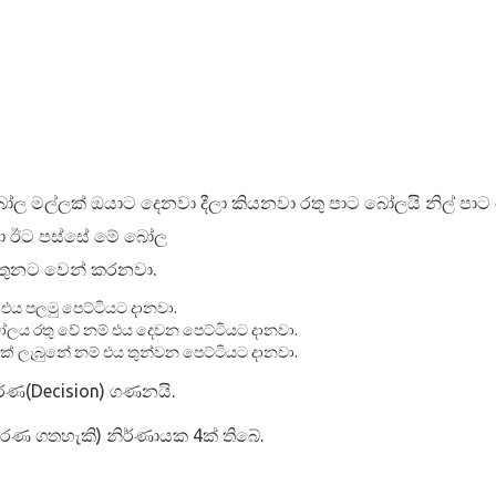
 බෝල මල්ලක් ඔයාට දෙනවා දීලා කියනවා රතු පාට බෝලයි නිල් ප
යා ඊට පස්සේ මේ බෝල
තුනට වෙන් කරනවා.
එය පලමු පෙට්ටියට දානවා.
ය රතු වේ නම් එය දෙවන පෙට්ටියට දානවා.
 ලැබුනේ නම් එය තුන්වන පෙට්ටියට දානවා.
රණ(Decision) ගණනයි.
ීරණ ගතහැකි) නිර්ණායක 4ක් තිබේ.