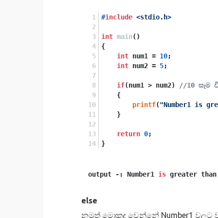
#
include
<stdio.h>
int
main
()
{
int
 num1 = 
10
; 
int
 num2 = 
5
;
if
(num1 > num2) 
//10 සෑම 
    {
printf
(
"Number1 is gre
    }
return
0
;
}
output -: Number1
is
greater than
else
නමුත් මොකද වෙන්නේ Number1 වලට ව