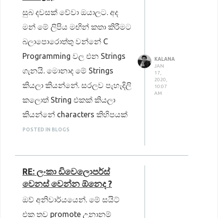
සුබ දවසක් වේවා ඔයාලට. අද
මන් මේ ලිපිය මඟින් කතා කිරීමට
බලාපොරොත්තු වන්නේ C
Programming වල එන Strings
KALANA
JAN
ගැනයි. මොනාද මේ Strings
17,
2020,
කියලා කියන්නේ. සරලව පැහැදිලි
10:07
AM
කලොත් String එකක් කියලා
කියන්නේ characters කිහිපයක්
එකතු වී සෑදුණු array එකක්
POSTED IN BLOGS
කියලා කිව්වොත් නිවැරදියි. අපි
characters(char) පාවිච්චි කරද්දි
RE: ලංකා ඩිවෙලොපර්ස්
අපිට එක්වරකට output කරන්න
වෙනස් වෙන්න ඕනෙද ?
පුලුවන් එක character එකක්
ඔව් අනිවාර්යයෙන්. මේ සයිට්
විතරයි, හැබැයි Strings වලදී
එක තව promote උනානම්
අපිට ඕන තරම් characters