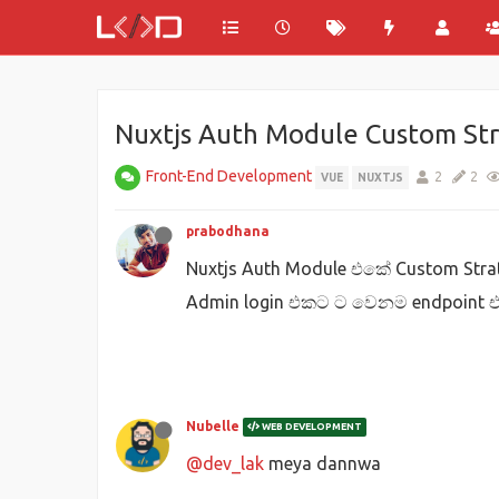
Nuxtjs Auth Module Custom Str
Front-End Development
2
2
VUE
NUXTJS
prabodhana
Nuxtjs Auth Module එකේ Custom Str
Admin login එකට ට වෙනම endpoint එ
Nubelle
WEB DEVELOPMENT
@dev_lak
meya dannwa