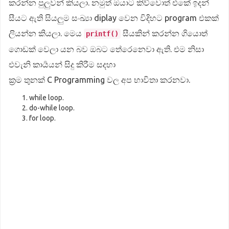
කරන්න පුලුවන් කියලා. නමුත් ඔයාට කිව්වොත් එකේ ඉදන්
සීයට ඇති සියලුම සංඛ්‍යා diplay වෙන විදිහට program එකක්
ලියන්න කියලා. මෙය
සීයකින් කරන්න ගියොත්
printf()
ගොඩක් වෙලා යන බව ඔබට තේරෙනෙවා ඇති. එම නිසා
එවැනි කාර්‍යයන් සිදු කිරීම සදහා
ක්‍රම තුනක් C Programming වල අප භාවිතා කරනවා.
while loop.
do-while loop.
for loop.