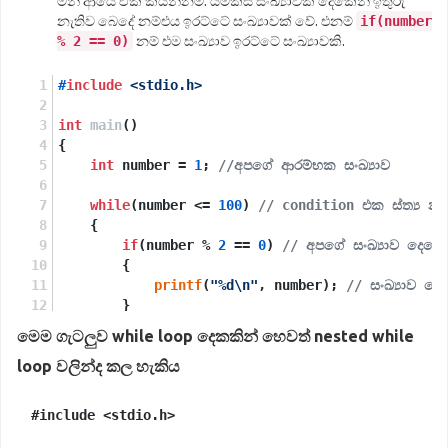
මන් ආයේ ඒක කියන්නම්. යම්කිසි සංඛ්‍යාවක් දෙකෙන් ඉතුරු
නැතිව බෙදේ නම්එය ඉරට්ටේ සංඛ්‍යාවක් වේ. එනම්
if(number
% 2 == 0)
නම් එම සංඛ්‍යාව ඉරට්ටේ සංඛ්‍යාවකි.
#
include
<stdio.h>
int
main
()
{
int
 number = 
1
; 
//අපගේ ආරම්භක සංඛ්‍යාව
while
(number <= 
100
) 
// condition එක ස්ත්‍ය නම්
    {
if
(number % 
2
 == 
0
) 
// අපගේ සංඛ්‍යාව දෙකෙන
        {
printf
(
"%d\n"
, number); 
// සංඛ්‍යාව ද
        }
        number++; 
//සංඛ්‍යාවට එකක් එකතු කිරීම.
මෙම ගැටලුව while loop දෙකකින් හෙවත් nested while
    }
loop වලින්ද කල හැකිය
return
0
;
}
#include <stdio.
h
>
