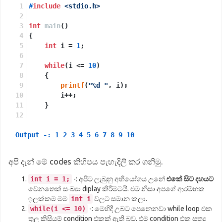
#
include
<stdio.h>
int
main
()
{
int
 i = 
1
;
while
(i <= 
10
)
    {
printf
(
"%d "
, i);
        i++;
    }
return
0
;
Output -:
}
1
2
3
4
5
6
7
8
9
10
අපි දැන් මේ codes කිහිපය පැහැදිලි කර ගනිමු.
int i = 1;
-: අපිට ලැබුනු අභියෝගය උනේ
එකේ සිට දහයට
වෙනතෙක් සංඛ්‍යා diplay කිරීමටයි. එම නිසා අපගේ ආරම්භක
ඉලක්කම මම
int i
වලට සමාන කලා.
while(i <= 10)
-: මෙහිදී උබට පෙනෙනවා while loop එක
තුල කිසියම් condition එකක් ඇති බව. එම condition එක සත්‍ය