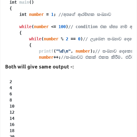
int 
main
(
)

{

    int 
number
 = 
1
; 
//අපගේ ආරම්භක සංඛ්‍යාව
while
(
number
 <= 
100
)
// condition එක ස්ත්‍ය නම් අප 
    {

while
(
number
 % 
2
 == 
0
)
// ලැබෙන සංඛ්‍යාව දෙකෙන
        {

printf
(
"%d\n"
, 
number
);
// සංඛ්‍යාව දෙකෙන්
number
++;
//සංඛ්‍යාවට එකක් එකතු කිරීම. එවි
        }

Both will give same output -:
number
++;
//සංඛ්‍යාවට එකක් එකතු කිරීම. එවිට මෙ
    }

2

4

return
0
;

6

8

10

12

14

16

18

20
