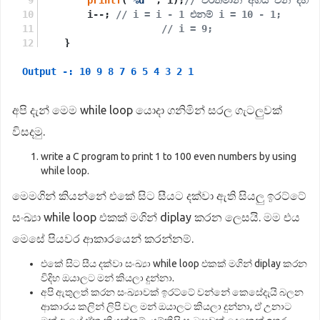
printf
(
"%d "
, i);
// වර්තමාන අගය වන දහය d
        i--; 
// i = i - 1 එනම් i = 10 - 1;
// i = 9;
    }
Output -:
return
10
9
0
8
;
7
6
5
4
3
2
1
}
අපි දැන් මෙම while loop යොදා ගනිමින් සරල ගැටලුවක්
විසදමු.
write a C program to print 1 to 100 even numbers by using
while loop.
මෙමගින් කියන්නේ එකේ සිට සීයට දක්වා ඇති සියලු ඉරට්ටේ
සංඛ්‍යා while loop එකක් මගින් diplay කරන ලෙසයි. මම එය
මෙසේ පියවර ආකාරයෙන් කරන්නම්.
එකේ සිට සීය දක්වා සංඛ්‍යා while loop එකක් මගින් diplay කරන
විදිහ ඔයාලට මන් කියලා දුන්නා.
අපි ඇතුලත් කරන සංඛ්‍යාවක් ඉරට්ටේ වන්නේ කෙසේදැයි බලන
ආකාරය කලින් ලිපි වල මන් ඔයාලට කියලා දුන්නා, ඒ උනාට