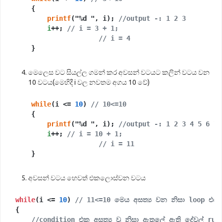
    {

printf
("%d ", i); 
//output -: 1 2 3
i
++; 
// i = 3 + 1;
// i = 4
මෙලෙස වට සියල්ල ගමන් කර අවසන් වටයට කලින් වටය වන
10 වටය(මෙහිදී i වල නවතම අගය 10 වේ)
while
(i <= 
10
) 
// 10<=10
    {

printf
("%d ", i); 
//output -: 1 2 3 4 5 6 7 
i
++; 
// i = 10 + 1;
// i = 11
අවසන් වටය හෙවත් එකලොස්වන වටය
while
(i <= 
10
) 
// 11<=10 මෙය අසත්‍ය වන නිසා loop එක
{

//condition එක අසත්‍ය වූ නිසා ඇතුලේ ඇති දේවල් r