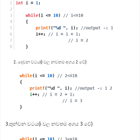
int
 i = 
1
;
while
(i <= 
10
) 
// 1<=10
    {
printf
(
"%d "
, i); 
//output -: 1
        i++; 
// i = 1 + 1;
// i = 2
    }
දෙවන වටය(i වල නවතම අගය 2 වේ)
while
(i <= 
10
) 
// 2<=10
    {

printf
("%d ", i); 
//output -: 1 2
i
++; 
// i = 2 + 1;
// i = 3
3.තුන්වන වටය(i වල නවතම අගය 3 වේ)
while
(i <= 
10
) 
// 3<=10