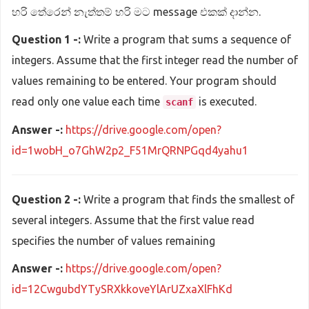
හරි තේරෙන් නැත්තම් හරි මට message එකක් දාන්න.
Question 1 -:
Write a program that sums a sequence of
integers. Assume that the first integer read the number of
values remaining to be entered. Your program should
read only one value each time
is executed.
scanf
Answer -:
https://drive.google.com/open?
id=1wobH_o7GhW2p2_F51MrQRNPGqd4yahu1
Question 2 -:
Write a program that finds the smallest of
several integers. Assume that the first value read
specifies the number of values remaining
Answer -:
https://drive.google.com/open?
id=12CwgubdYTySRXkkoveYlArUZxaXlFhKd