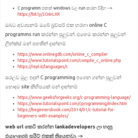
C programm එකක් windows වල run කරන විදිහ -->
https://bit.ly/2O6rLXR
ඔබට අවශ්‍යනම් ඔබේ බ්‍රව්සර් එක හරහා online C
programms run කරන්න පුලුවන්. එහෙම කරන්න පුලුවන්
ලින්ක්ස් මන් පහතින් දාන්නම්
https://www.onlinegdb.com/online_c_compiler
https://www.tutorialspoint.com/compile_c_online.php
https://repl.it/languages/c
සරලව මුල ඉදන් C programming ඉගෙන ගන්න පුලුවන්
හොදම site කිහිපයක් මන් දාන්නම්
https://www.geeksforgeeks.org/c-programming-language/
https://www.tutorialspoint.com/cprogramming/index.htm
https://beginnersbook.com/2014/01/c-tutorial-for-
beginners-with-examples/
web url කෙටි කරන්න lankadevelopers ලා හදපු
එයාලගෙම සයිට් එකක් තියෙනවා. ->