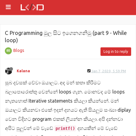
C Programming මුල සිට ඉගෙනගනිමු (part 9 - While
loop)
Blogs
Log in to reply
Kalana
Jan 7, 2020, 5:59 PM
සුබ දවසක් වේවා ඔයාලට. අද මන් කතා කිරීමට
බලාපොරොත්තු වෙන්නේ loops ගැන. මොනවද මේ loops
නැතහොත් Iterative statements කියලා කියන්නේ. මන්
ඔයාලට කියනවා එකේ ඉදන් දහයට ඇති සියලුම සංඛ්‍යා diplay
වෙන විදිහට program එකක් ලියන්න කියලා. අපි දන්නවා
අපිට පුලුවන් මේ වැඩේ
දහයකින් මේ වැඩේ
printf()