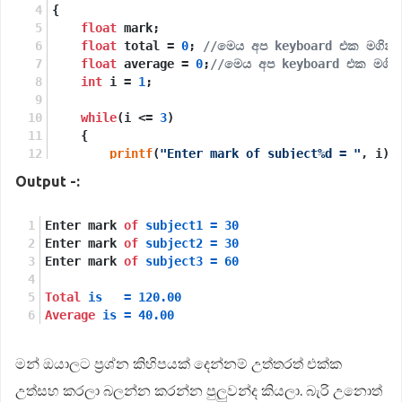
66

{
68

float
 mark;
70

float
 total = 
0
; 
//මෙය අප keyboard එක මගින්
72

float
 average = 
0
;
//මෙය අප keyboard එක මගින
74

int
 i = 
1
;
76

78

while
(i <= 
3
)
80

    {
82

printf
(
"Enter mark of subject%d = "
, i);
84

scanf
(
"%f"
, &mark); 
//විශයට අදාල ලකුණු මෙම
Output -:
86

88

        total = total + mark; 
// total වල වර්තමා
90

Enter mark 
        i++; 
of
// පලමු විශයට 1ක් එකතු කර දෙවන විශ
subject1
=
30
92

Enter mark 
    }
of
subject2
=
30
94

Enter mark 
of
subject3
=
60
96

    average = total / 
3
; 
// විශයන් තුනම එකතු වූ 
98

Total
is
=
120.00
Average
printf
is
(
=
"\nTotal is   = %0.2f"
40.00
, total); 
//මුලු
printf
(
"\nAverage is = %0.2f"
, average);
// ල
return
0
;
මන් ඔයාලට ප්‍රශ්න කිහිපයක් දෙන්නම් උත්තරත් එක්ක
}
උත්සහ කරලා බලන්න කරන්න පුලුවන්ද කියලා. බැරි උනොත්