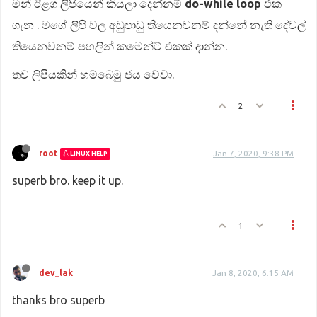
මන් ඊළග ලිපියෙන් කියලා දෙන්නම්
do-while loop
එක
ගැන . මගේ ලිපි වල අඩුපාඩු තියෙනවනම් දන්නේ නැති දේවල්
තියෙනවනම් පහලින් කමෙන්ට් එකක් දාන්න.
තව ලිපියකින් හම්බෙමු ජය වේවා.
2
root
Jan 7, 2020, 9:38 PM
LINUX HELP
superb bro. keep it up.
1
dev_lak
Jan 8, 2020, 6:15 AM
thanks bro superb