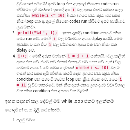
වුවහොත් පමණයි අපට loop එක ඇතුලේ තියෙන codes run
කිරීමට හැකි වන්නේ. ඉහතදී අප
i
වල අගය එකට සමාන කලා
එමනිසා
while(i <= 10)
දී එක දහයට වඩා කුඩා බව සත්‍ය
නිසා loop එක ඇතුලේ තියෙන codes run කිරීමට අපට හැකියාව
ලැබෙනවා.
printf("%d ", i);
-: ඉහත දැක්වූ condition සත්‍ය වූ නිසා
මෙය run වේ. මෙහිදී
i
වල වර්තමාන අගය diplay කරයි. මෙම
අවස්තාව වන විට
i
වල වර්තමාන අගය එක වන නිසා එක
diplay වේ.
i++;
-: මෙහි අරුත වන්නේ
i = i + 1
යන්නයි. i වල කලින්
අගය එක වේ. එයට තව එකක් එකතු වූ විට දෙක වේ. දැන් i වල
නවතම අගය 2 වේ. මෙය නැවතත්
while(i <= 10)
වලට
ගමන් කර සත්‍ය දැයි පරීක්ෂා කරයි දෙක දහයට වඩා කුඩා නිසා
condition එක සත්‍ය වී නැවත loop එක ක්‍රියාත්මක වේ. මෙය
i
= 11
වූ විට නතර වේ. මක් නිසාදයත් එකලොහ දයට වඩා විශාල
වන නිසා condition එක අසත්‍ය වන බැවිනි.
ඉහත සදහන් කල දේවල් මම while loop එකට ඉලක්කම්
යොදමින් පැහැදිලි කරන්නම්.
පලමු වටය