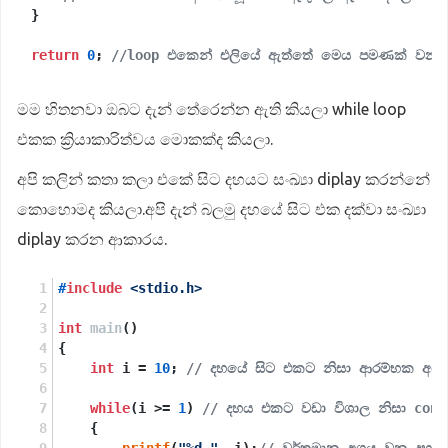
}

return
0
; 
//loop එකෙන් එලියේ ඇත්තේ මෙය පමණක් වන 
මම හිතනවා ඔබට දැන් තේරෙන්න ඇති කියලා while loop
එකක ක්‍රියාකාරිත්වය මොකක්ද කියලා.
අපි කලින් කතා කලා එකේ සිට දහයට සංඛ්‍යා diplay කරන්නේ
කොහොමද කියලා.අපි දැන් බලමු දහයේ සිට එක දක්වා සංඛ්‍යා
diplay කරන ආකාරය.
#
include
<stdio.h>
int
main
()
{
int
 i = 
10
; 
// දහයේ සිට එකට නිසා ආරම්භක අග
while
(i >= 
1
) 
// දහය එකට වඩා විශාල නිසා cond
    {