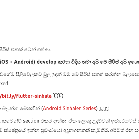
ීරිස් එකක් පටන් ගත්තා.
(iOS + Android) develop කරන විදිය තමා අපි මේ සීරිස් අපි ඉ
 එක වගේම පිළිවෙලකට මුල ඉදන් මම මේ සීරිස් එකත් කරන්න බලා
axed:
/bit.ly/flutter-sinhala
🇱🇰
එක බලන්න මෙතනින් (
Android Sinhalen Series
) 🇱🇰
මෙන්ට් section එකට දාන්න. ඒක ලොකු උදව්වක් ඉස්සරහටත් qua
 ක්ෂේත්‍රයේ ඉන්න ප්‍රවීණයෝ අදුනගන්නත් කැමතියි. අපිටත් එන