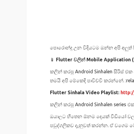
පොරොන්දු උන විදියටම ඔන්න අපි අලුත් ස
📱
Flutter වලින් Mobile Application 
කලින් කරපු Android Sinhalen සීරිස්
තමයි අපි මේකෙදි පාවිච්චි කරන්නේ. :rel
Flutter Sinhala Video Playlist:
http:/
කලින් කරපු Android Sinhalen series 
ඔයාලට හිතෙන ඕනම දෙයක් වීඩියෝ වල ක
පවුද්ගලිකව දැනුවත් කරන්න. ඒ වගෙම මේ