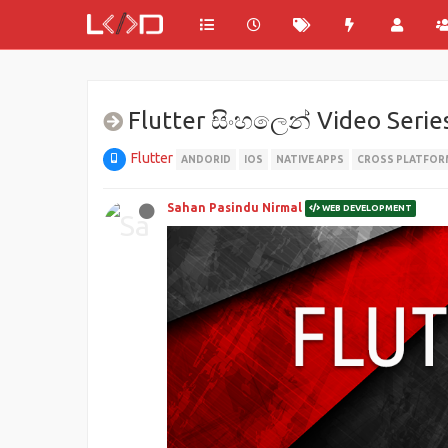
Flutter සිංහලෙන් Video Serie
Flutter
ANDORID
IOS
NATIVE APPS
CROSS PLATFOR
Sahan Pasindu Nirmal
WEB DEVELOPMENT