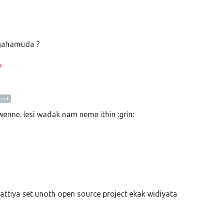
 gahamuda ?
oot
nne. lesi wadak nam neme ithin :grin:
ttiya set unoth open source project ekak widiyata