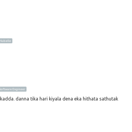
ubelle
oftware Engineer
kadda. danna tika hari kiyala dena eka hithata sathutak