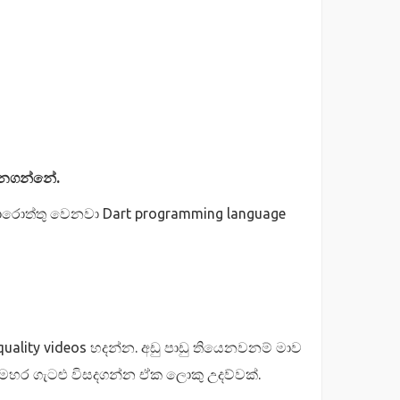
ගෙනගන්නේ.
පොරොත්තු වෙනවා Dart programming language
lity videos හදන්න. අඩු පාඩු තියෙනවනම් මාව
 සමහර ගැටළු විසදගන්න ඒක ලොකු උදව්වක්.