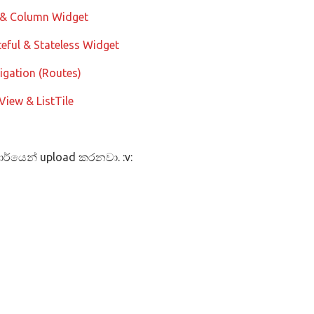
& Column Widget
teful & Stateless Widget
igation (Routes)
View & ListTile
ර්යෙන් upload කරනවා. :v: