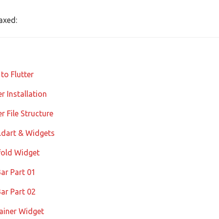
xed:
 to Flutter
er Installation
er File Structure
.dart & Widgets
fold Widget
ar Part 01
ar Part 02
ainer Widget