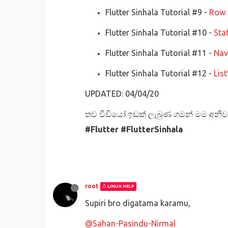
Flutter Sinhala Tutorial #9 -
Row 
Flutter Sinhala Tutorial #10 -
Sta
Flutter Sinhala Tutorial #11 -
Nav
Flutter Sinhala Tutorial #12 -
List
UPDATED: 04/04/20
තව වීඩියෝ ඉඩක් ලැබුණ ගමන් මම අනිවා
#Flutter
#FlutterSinhala
root
LINUX HELP
Supiri bro digatama karamu,
@Sahan-Pasindu-Nirmal