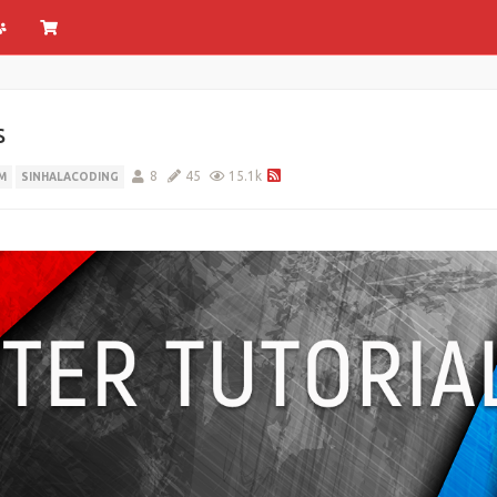
s
8
45
15.1k
M
SINHALACODING