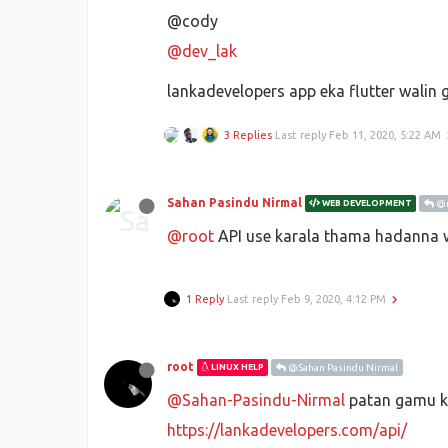
@cody
@dev_lak
lankadevelopers app eka flutter walin
3 Replies
Last reply
Feb 11, 2020, 5:22 AM
Sahan Pasindu Nirmal
WEB DEVELOPMENT
@r
@root
API use karala thama hadanna we
1 Reply
Last reply
Feb 9, 2020, 4:12 PM
root
LINUX HELP
@Sahan Pasindu Nirmal
@Sahan-Pasindu-Nirmal
patan gamu ka
https://lankadevelopers.com/api/