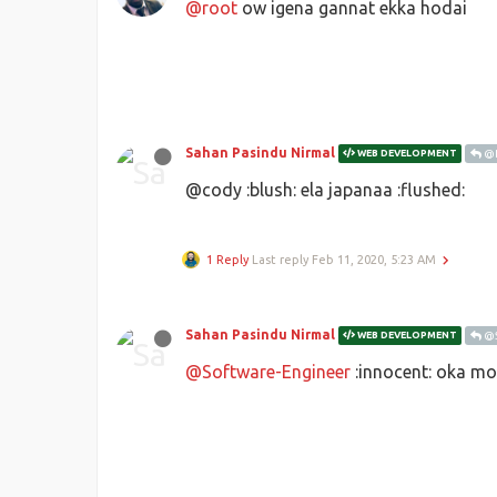
@root
ow igena gannat ekka hodai
Sahan Pasindu Nirmal
WEB DEVELOPMENT
@N
@cody :blush: ela japanaa :flushed:
1 Reply
Last reply
Feb 11, 2020, 5:23 AM
Sahan Pasindu Nirmal
WEB DEVELOPMENT
@S
@Software-Engineer
:innocent: oka mo