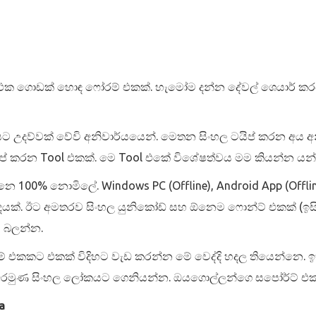
එක ගොඩක් හොඳ ෆෝරම් එකක්. හැමෝම දන්න දේවල් ශෙයාර් කරගෙන
්වක් වේවි අනිවාර්යයෙන්. මෙතන සිංහල ටයිප් කරන අය අනිවාර
් කරන Tool එකක්. මෙ Tool එකේ විශේෂත්වය මම කියන්න යන්න
00% නොමිලේ. Windows PC (Offline), Android App (Offline),
 දෙයක්. ඊට අමතරව සිංහල යුනිකෝඩ් සහ ඕනෙම ෆොන්ට් එකක් (ඉස
ම බලන්න.
කකට එකක් විදිහට වැඩ කරන්න මේ වෙද්දි හදල තියෙන්නෙ. ඉත
අරමුණ සිංහල ලෝකයට ගෙනියන්න. ඔයගොල්ලන්ගෙ සපෝර්ට් එක 
a