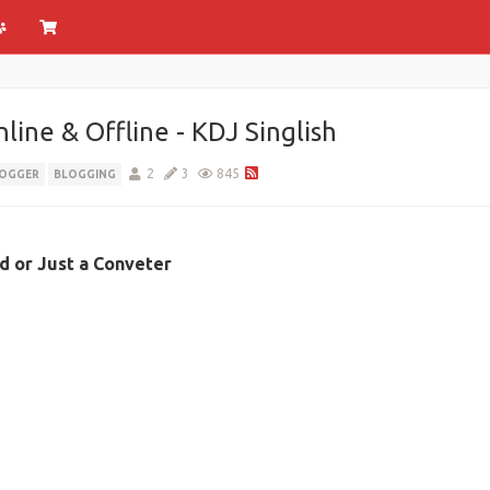
line & Offline - KDJ Singlish
2
3
845
OGGER
BLOGGING
d or Just a Conveter