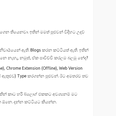
 තියෙනවා. ඉතින් මමත් පුළුවන් විදිහට උදව්
්‍යයෙන් ඇති. Blogs කරන කට්ටියත් ඇති. ඉතින්
ෙ නැහැ, නමුත්, ඒක පාවිච්චි කරලම බලමු නේද?
 Chrome Extension (Offline), Web Version
ි ඇතුළුව) Type කරගන්න පුළුවන්. ඊට අමතරව තව
ින් කාට හරි බ්ලොග් එකකට අවශ්‍යනම් මට
ඕනෙ. දන්න කට්ටියට කියන්න.