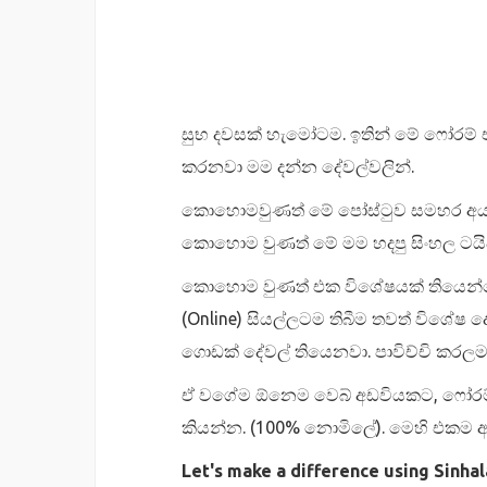
සුභ දවසක් හැමෝටම. ඉතින් මේ ෆෝරම් 
කරනවා මම දන්න දේවල්වලින්.
කොහොමවුණත් මේ පෝස්ටුව සමහර අයට උදව
කොහොම වුණත් මේ මම හදපු සිංහල ටයිප
කොහොම වුණත් එක විශේෂයක් තියෙන්නෙ 1
(Online) සියල්ලටම තිබීම තවත් විශේෂ
ගොඩක් දේවල් තියෙනවා. පාවිච්චි කරල
ඒ වගේම ඕනෙම වෙබ් අඩවියකට, ෆෝරම් එ
කියන්න. (100% නොමිලේ). මෙහි එකම 
Let's make a difference using Sinhal