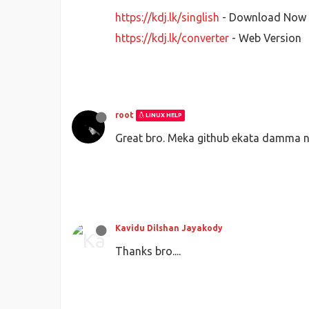
https://kdj.lk/singlish
- Download Now
https://kdj.lk/converter
- Web Version
root
LINUX HELP
Great bro. Meka github ekata damma 
Kavidu Dilshan Jayakody
Thanks bro....