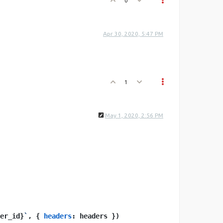
0
Apr 30, 2020, 5:47 PM
1
May 1, 2020, 2:56 PM
er_id}
`
, { 
headers
: headers })