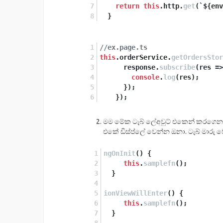
return
this
.
http
.
get
(
`
${env
  }
//ex.page.ts
this
.
orderService
.
getOrdersStor
      response.
subscribe
(
res
 =>
console
.
log
(res);
      });
    });
මම මේක ටැබ් ලේඅවුට් එකෙන් කරගෙන
එකේ ඩිස්ප්ලේ වෙන්න ඔනා. ටැබ් මාරු වෙ
ngOnInit
(
) {
this
.
samplefn
();
  }
ionViewWillEnter
(
) {
this
.
samplefn
();
  }