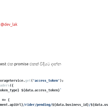
@dev_lak
est එක promise එකක් විදියට දාන්න
orageService
.
get
(
'access_token'
);
aders
({
oken_type}
${data.access_token}
`
 =>
 {
ment.apiUrl}
/rider/pending/
${data.business_id}
/
${data.us