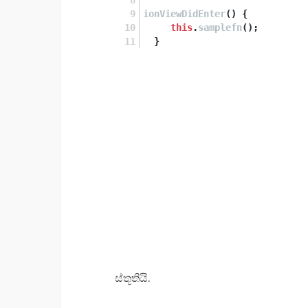
ionViewDidEnter
(
) {
this
.
samplefn
();
  }
ස්තූතියි.