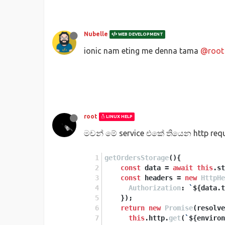
Nubelle
WEB DEVELOPMENT
ionic nam eting me denna tama
@root
root
LINUX HELP
මචන් මේ service එකේ තියෙන http requ
getOrdersStorage
(
){
const
 data = 
await
this
.
st
const
 headers = 
new
HttpHe
Authorization
: 
`
${data.t
    });
return
new
Promise
(
resolve
this
.
http
.
get
(
`
${environ