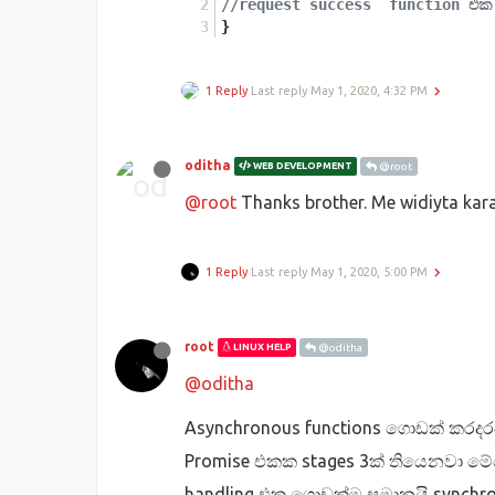
//request success  function එක
}
1 Reply
Last reply
May 1, 2020, 4:32 PM
oditha
WEB DEVELOPMENT
@root
@root
Thanks brother. Me widiyta ka
1 Reply
Last reply
May 1, 2020, 5:00 PM
root
LINUX HELP
@oditha
@oditha
Asynchronous functions ගොඩක් කරදර
Promise එකක stages 3ක් තියෙනවා මේක
handling එක ගොඩක්ම සමානයි synchro