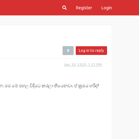
Register
Login
Log in to reply
Apr 30, 2020, 1:33 PM
 මම මේ පහල විදියට කරලා තියෙනවා. ඒ ක්‍රමය හරිද?