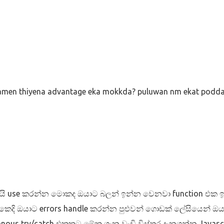
 
ramen thiyena advantage eka mokkda? puluwan nm ekat podd
යි use කරන්න මොකද ඔයාට බලන් ඉන්න වෙනවා function එක ඉ
ෙදි ඔයාට errors handle කරන්න පුළුවන් ගොඩක් ලේසියෙන් ඔය
nous try/catch එකකට මේක ගැන වැඩි විස්තර දැනගන්න Javascr