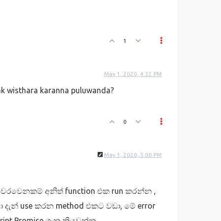
1
May 1, 2020, 4:32 PM
ak wisthara karanna puluwanda?
0
May 1, 2020, 5:00 PM
වරවෙනකම් අනිත් function එක run කරන්න ,
ා දැන් use කරන method එකට වඩා, මේ error
ipt Promise ගැන කියවන්න.