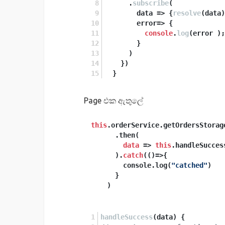
      .
subscribe
(
data
 =>
 {
resolve
(data)
error
=>
 {
console
.
log
(error );
        }
      )
    })
  }
Page එක ඇතුලේ
this
.orderService.getOrdersStorage
      .then(

data
 => 
this
.handleSucces
      ).
catch
(()=>{

        console.log(
"catched"
)

      }

handleSuccess
(
data
) {