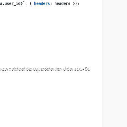
a.user_id}
`
, { 
headers
: headers });
ෙන ෆන්ක්ශන් එක වැඩ කරන්න ඕන. ඒ එන ඩේටා විව්