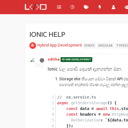
IONIC HELP
Hybrid App Development
IONIC5
ANGULAR
TYPESC
oditha
WEB DEVELOPMENT
Ionic වල පොඩි දෙයක් දැනගන්න ඕන.
Storage eke තියෙන ඩේටා ටිකක් API එ
එහෙමත් නැත්තම් ඒකෙ ගැටලු එන්න පුල
//  ex.service.ts
async
getOrdersStorage
(
) {
const
 data = 
await
this
.
sto
const
 headers = 
new
HttpHea
Authorization
: 
`
${data.to
    });