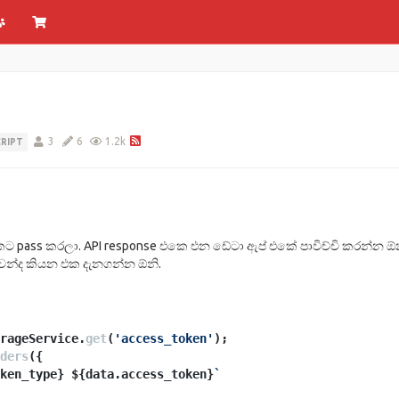
3
6
1.2k
RIPT
කට pass කරලා. API response එකෙ එන ඩේටා ඇප් එකේ පාවිච්චි කරන්න ඕන.
ුවන්ද කියන එක දැනගන්න ඕනි.
rageService
.
get
(
'access_token'
);
ders
({
ken_type}
${data.access_token}
`