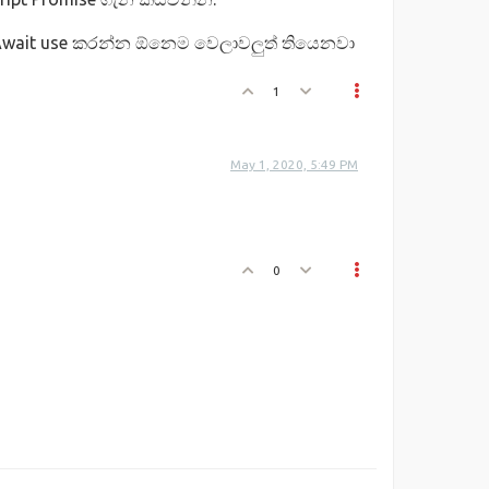
/Await use කරන්න ඕනෙම වෙලාවලුත් තියෙනවා
1
May 1, 2020, 5:49 PM
0