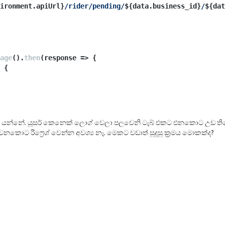
ironment.apiUrl}
/rider/pending/
${data.business_id}
/
${dat
age
().
then
(
response
 =>
 {
 {
 යන්නේ. යූසර් කෙනෙක් ලොග් වෙලා පලවෙනි ටැබ් එකට එනකොට උඩ තිය
නකොට රීෆ්‍රෙශ් වෙන්න අවශ්‍ය නෑ. මෙකට වඩාත් සුදුසු ක්‍රමය මොකක්ද?