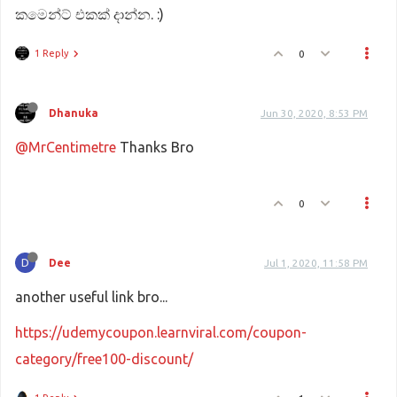
කමෙන්ට් එකක් දාන්න. :)
1 Reply
0
Dhanuka
Jun 30, 2020, 8:53 PM
@MrCentimetre
Thanks Bro
0
D
Dee
Jul 1, 2020, 11:58 PM
another useful link bro...
https://udemycoupon.learnviral.com/coupon-
category/free100-discount/