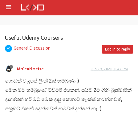
Useful Udemy Coursers
General Discussion
Log in to reply
MrCentimetre
Jun 29, 2020, 8:47 PM
ගොඩක් වැදගත් ලිංක් 2ක් හම්බුණා :)
මේක මට හම්බුණේ ට්විටර් එකෙන්. සයිට් 2ට ගිහිං බුක්මාර්ක්
දාගත්තත් හරි මට මේක දාපු කෙනාට තෑංක්ස් කරන්නවත්,
ක්‍රෙඩ්ට් එකක් දෙන්නවත් නමවත් දන්නේ නෑ :(