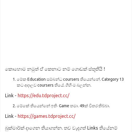
කොහොම නමුත් ඒ් කෙනාට නම් ගොඩක් ස්තූතියි !
මේක Education සම්බන්ධ coursers තියෙන්නේ. Category 13
කට අදාලව coursers තියේ. ගිහිංම බලන්න.
Link -
https://edu.tdproject.cc/
මේකේ තියෙන්නේ ඉතිං Game තමා. 49ක් විතර තිබ්බා.
Link -
https://games.tdproject.cc/
බුක්මාර්ක් දාගෙන තියාගන්න. තව වැදගත් Links තියේනම්