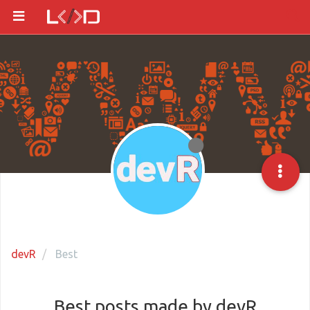
devR
Best
Best posts made by devR