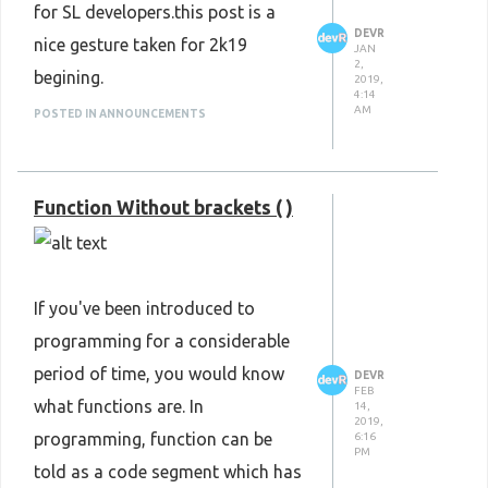
for SL developers.this post is a
DEVR
nice gesture taken for 2k19
JAN
2,
begining.
2019,
4:14
AM
POSTED IN ANNOUNCEMENTS
Function Without brackets ( )
If you've been introduced to
programming for a considerable
period of time, you would know
DEVR
FEB
what functions are. In
14,
2019,
programming, function can be
6:16
PM
told as a code segment which has