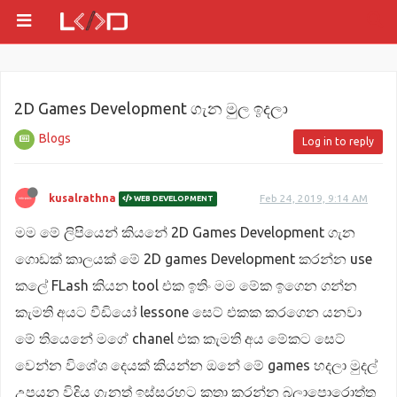
2D Games Development ගැන මුල ඉදලා
Blogs
Log in to reply
kusalrathna
Feb 24, 2019, 9:14 AM
WEB DEVELOPMENT
මම මේ ලිපියෙන් කියනේ 2D Games Development ගැන
ගොඩක් කාලයක් මේ 2D games Development කරන්න use
කලේ FLash කියන tool එක ඉතිං මම මේක ඉගෙන ගන්න
කැමති අයට වීඩියෝ lessone සෙට් එකක කරගෙන යනවා
මේ තියෙනේ මගේ chanel එක කැමති අය මේකට සෙට්
වෙන්න විශේශ දෙයක් කියන්න ඔනේ මේ games හදලා මුදල්
උපයන විදිය ගැනත් ඉස්සරහට කතා කරන්න බලාපොරොත්තු