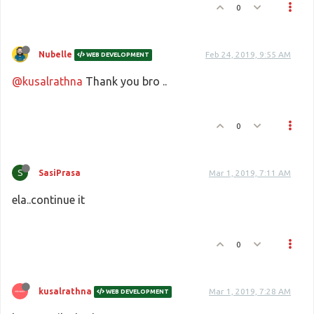
0
Nubelle
Feb 24, 2019, 9:55 AM
WEB DEVELOPMENT
@kusalrathna
Thank you bro ..
0
S
SasiPrasa
Mar 1, 2019, 7:11 AM
ela..continue it
0
kusalrathna
Mar 1, 2019, 7:28 AM
WEB DEVELOPMENT