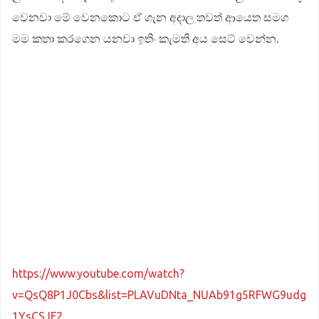
වෙනවා මේ වෙනකොට ඒ ගැන අදාල තවත් ආයෙත සමග
මම කතා කරගෙන යනවා ඉතිං කැමති අය සෙට් වෙන්න.
https://www.youtube.com/watch?
v=QsQ8P1J0Cbs&list=PLAVuDNta_NUAb91g5RFWG9udg
1YsCSJF2