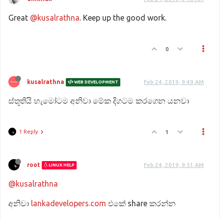
Great
@kusalrathna
. Keep up the good work.
0
kusalrathna
Feb 24, 2019, 9:49 AM
WEB DEVELOPMENT
ස්තූතියි හැමෝටම අනිවා මේක දිගටම කරගෙන යනවා
1 Reply
1
root
Feb 24, 2019, 9:51 AM
LINUX HELP
@kusalrathna
අනිවා
lankadevelopers.com
එකේ share කරන්න