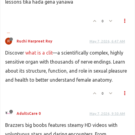
lessons tika hada gena yanawa
0
Ruchi Harpreet Roy
May 7, 2026, 6:47 AM
Discover
what is a clit
—a scientifically complex, highly
sensitive organ with thousands of nerve endings. Learn
about its structure, function, and role in sexual pleasure
and health to better understand female anatomy.
0
AdultsCare 0
May 7, 2026, 9:50 AM
Brazzers big boobs features steamy HD videos with
voluptuous stars and daring encounters. From