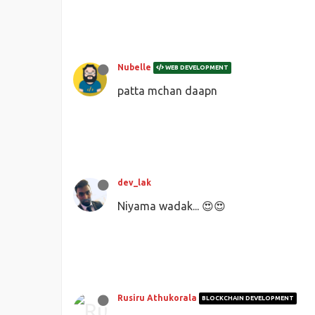
Nubelle
WEB DEVELOPMENT
patta mchan daapn
dev_lak
Niyama wadak... 😍😍
Rusiru Athukorala
BLOCKCHAIN DEVELOPMENT