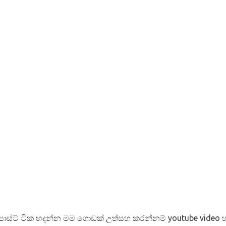
 පොස්ට් ටික හදන්න මම ගොඩක් උත්සහ කරන්නම් youtube video හද