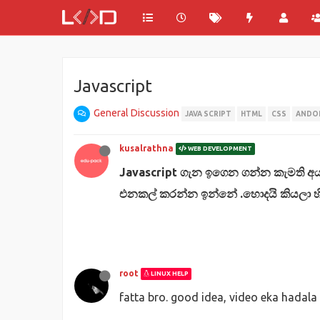
Javascript
General Discussion
JAVA SCRIPT
HTML
CSS
ANDO
kusalrathna
WEB DEVELOPMENT
Javascript ගැන ඉගෙන ගන්න කැමති අ
එනකල් කරන්න ඉන්නේ .හොදයි කියලා හ
root
LINUX HELP
fatta bro. good idea, video eka hadal