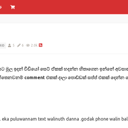
5
6
2.0k
RID
යට මුල ඉදන් වීඩියෝ සෙට් ඒකක් හදන්න හිතාගෙන ඉන්නේ අවස
ිතෙනවනම් comment එකක් දාලා පොඩ්ඩක් සප්ප් එකක් දෙන්න ම
a . eka puluwannam text walinuth danna .godak phone walin ba