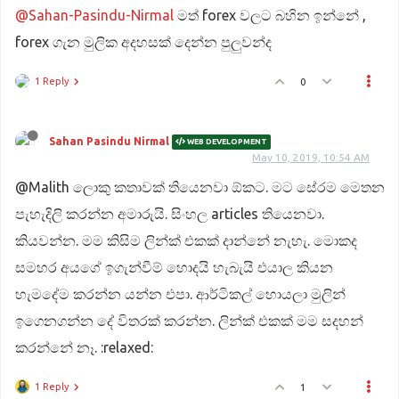
@Sahan-Pasindu-Nirmal
මත් forex වලට බහින ඉන්නේ ,
forex ගැන මුලික අදහසක් දෙන්න පුලුවන්ද
1 Reply
0
Sahan Pasindu Nirmal
WEB DEVELOPMENT
May 10, 2019, 10:54 AM
@Malith ලොකු කතාවක් තියෙනවා ඕකට. මට සේරම මෙතන
පැහැදිලි කරන්න අමාරුයි. සිංහල articles තියෙනවා.
කියවන්න. මම කිසිම ලින්ක් එකක් දාන්නේ නැහැ. මොකද
සමහර අයගේ ඉගැන්වීම් හොදයි හැබැයි එයාල කියන
හැමදේම කරන්න යන්න එපා. ආර්ටිකල් හොයලා මුලින්
ඉගෙනගන්න දේ විතරක් කරන්න. ලින්ක් එකක් මම සදහන්
කරන්නේ නෑ. :relaxed:
1 Reply
1