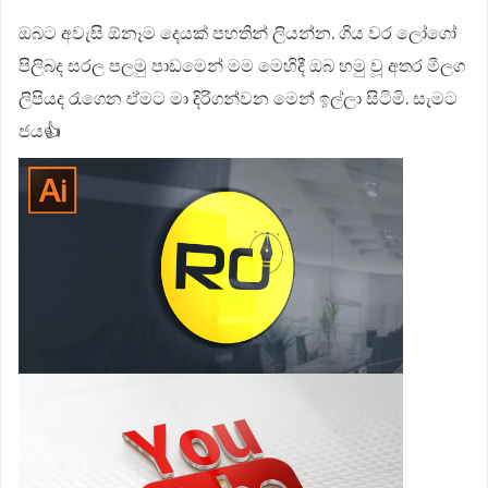
ඔබට අවැසි ඕනෑම දෙයක් පහතින් ලියන්න. ගිය වර ලෝගෝ
පිලිබද සරල පලමු පාඩමෙන් මම මෙහිදී ඔබ හමු වූ අතර මීලග
ලිපියද රැගෙන ඒමට මා දිරිගන්වන මෙන් ඉල්ලා සිටිමි. සැමට
ජය👍