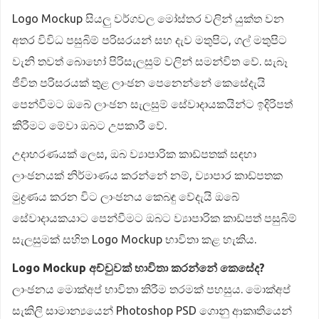
Logo Mockup සියලු වර්ගවල මෝස්තර වලින් යුක්ත වන
අතර විවිධ පසුබිම් පරිසරයන් සහ දැව මතුපිට, ගල් මතුපිට
වැනි තවත් බොහෝ පිරිසැලසුම් වලින් සමන්විත වේ. සැබෑ
ජීවිත පරිසරයක් තුළ ලාංඡන පෙනෙන්නේ කෙසේදැයි
පෙන්වීමට ඔබේ ලාංඡන සැලසුම් සේවාදායකයින්ට ඉදිරිපත්
කිරීමට මේවා ඔබට උපකාරී වේ.
උදාහරණයක් ලෙස, ඔබ ව්‍යාපාරික කාඩ්පතක් සඳහා
ලාංඡනයක් නිර්මාණය කරන්නේ නම්, ව්‍යාපාර කාඩ්පතක
මුද්‍රණය කරන විට ලාංඡනය කෙබඳු වේදැයි ඔබේ
සේවාදායකයාට පෙන්වීමට ඔබට ව්‍යාපාරික කාඩ්පත් පසුබිම්
සැලසුමක් සහිත Logo Mockup භාවිතා කළ හැකිය.
Logo Mockup අච්චුවක් භාවිතා කරන්නේ කෙසේද?
ලාංඡනය මොක්අප් භාවිතා කිරීම තරමක් පහසුය. මොක්අප්
සැකිලි සාමාන්‍යයෙන් Photoshop PSD ගොනු ආකෘතියෙන්