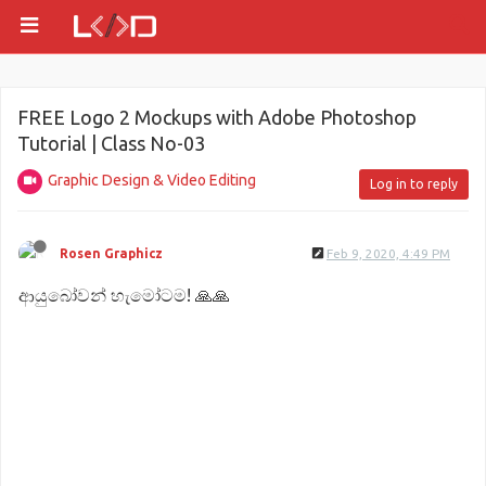
FREE Logo 2 Mockups with Adobe Photoshop
Tutorial | Class No-03
Graphic Design & Video Editing
Log in to reply
Rosen Graphicz
Feb 9, 2020, 4:49 PM
ආයුබෝවන් හැමෝටම! 🙏🙏