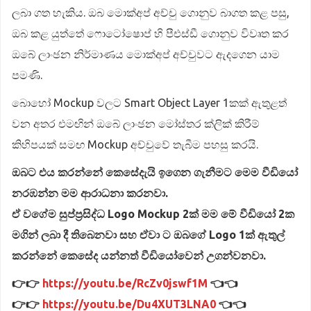
ලබා ගත හැකිය. ඔබ මොක්අප් අච්චු ගොනුව බාගත කළ පසු,
ඔබ කළ යුත්තේ ෆොටෝෂොප් හි පීඑස්ඩී ගොනුව විවෘත කර
ඔබේ ලාංඡන නිර්මාණය මොක්අප් අච්චුවට ඇදගෙන යාම
පමණි.
බොහෝ Mockup වලට Smart Object Layer 1කක් ඇතුළත්
වන අතර එමඟින් ඔබේ ලාංඡන මෝස්තර ක්ලික් කිරීම්
කිහිපයක් සමඟ Mockup අච්චුවේ තැබීම පහසු කරයි.
ඔබට එය කරන්නේ කෙසේදැයි ඉගෙන ගැනීමට මෙම වීඩියෝ
නරඹන්න මම ආරාධනා කරනවා.
ඒ වගේම සුප්ප්‍රසිද්ධ Logo Mockup 2ක් මම මේ වීඩියෝ 2ක
මගින් ලබා දී තිබෙනවා සහ ඒවා ට ඔබගේ Logo 1ක් ඇතුල්
කරන්නේ කෙසේද යන්නත් වීඩියෝවෙන් උගන්වනවා.
👉👉
https://youtu.be/RcZv0jswf1M
👈👈
👉👉
https://youtu.be/Du4XUT3LNA0
👈👈