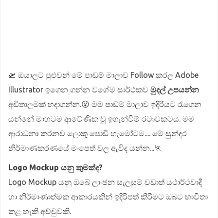
🛫 ඔයාලට පුළුවන් මේ පාඩම් මාලාව Follow කරල Adobe
Illustrator ඉගෙන ගන්න වගේම සාර්ථකව
මුදල් උපයන්න
අඩිතාලමක් හදාගන්න.😮 මම පාඩම් මාලාව ඉදිරියට රැගෙන
යන්නේ මාහටම ආවේණික වූ ඉගැන්වීම් රටාවකටය. මම
ආරාධනා කරනව ලොකු පොඩි හැමෝටම.... මේ සුන්දර
නිර්මාණකරණයේ මංපෙත් වල ඇවිද යන්න...🏃
Logo Mockup යනු කුමක්ද?
Logo Mockup යනු ඔබේ ලාංඡන සැලසුම් වඩාත් යථාර්ථවාදී
හා නිර්මාණාත්මක ආකාරයකින් ඉදිරිපත් කිරීමට ඔබට භාවිතා
කළ හැකි අච්චුවකි.