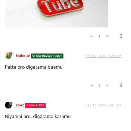
2
Nubelle
Feb 10, 2020, 2:22 AM
WEB DEVELOPMENT
Patta bro digatama daamu
0
root
Feb 10, 2020, 6:01 AM
LINUX HELP
Niyamai bro, digatama karamu