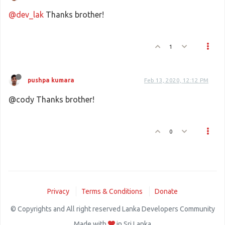
@dev_lak
Thanks brother!
1
pushpa kumara
Feb 13, 2020, 12:12 PM
@cody Thanks brother!
0
Privacy
Terms & Conditions
Donate
© Copyrights and All right reserved Lanka Developers Community
Made with
in Sri Lanka