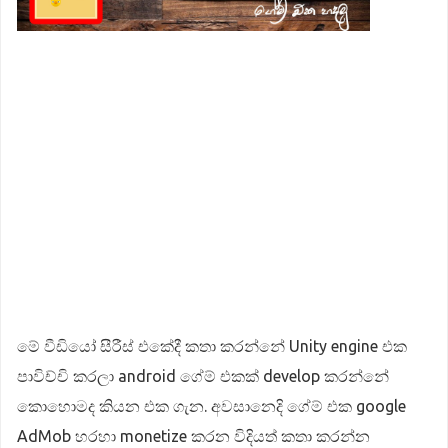
මේ වීඩියෝ සීරීස් එකේදී කතා කරන්නේ Unity engine එක
පාවිච්චි කරලා android ගේම් එකක් develop කරන්නේ
කොහොමද කියන එක ගැන. අවසානෙදි ගේම් එක google
AdMob හරහා monetize කරන විදියත් කතා කරන්න