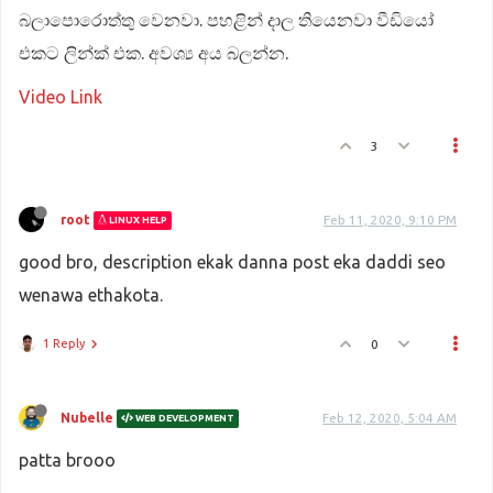
බලාපොරොත්තු වෙනවා. පහළින් දාල තියෙනවා වීඩියෝ
එකට ලින්ක් එක. අවශ්‍ය අය බලන්න.
Video Link
3
root
Feb 11, 2020, 9:10 PM
LINUX HELP
good bro, description ekak danna post eka daddi seo
wenawa ethakota.
1 Reply
0
Nubelle
Feb 12, 2020, 5:04 AM
WEB DEVELOPMENT
patta brooo