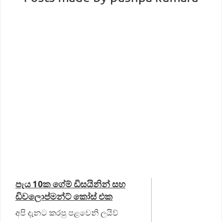
පැය 10ක ගේම් ඩිසයිනින් සහ
ඩිවලොප්මන්ට් කෝස් එක
අපි දැනට කරපු පළවෙනි ලයිව්