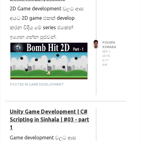
2D Game development වලට ආස
අයට 2D game එකක් develop
කරන විදිය මේ series එකෙන්
ඉගෙන ගන්න පුළුවන්.
PUSHPA
KUMARA
SEP 1,
2019,
6:17
AM
POSTED IN GAME DEVELOPMENT
https://youtu.be/KtOJmrTbuNU
Unity Game Development | C#
Scripting in Sinhala | #03 - part
1
Game development වලට ආස