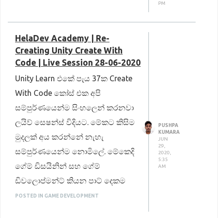
PM
HelaDev Academy | Re-
Creating Unity Create With
Code | Live Session 28-06-2020
Unity Learn එකේ පැය 37ක Create
With Code කෝස් එක අපි
සම්පුර්ණයෙන්ම සිංහලෙන් කරනවා
ලයිව් සෙෂන්ස් විදියට. මේකට කිසිම
PUSHPA
KUMARA
මුදලක් අය කරන්නේ නැහැ
JUN
29,
සම්පුර්ණයෙන්ම නොමිලේ. මේකෙදි
2020,
5:35
ගේම් ඩිසයිනින් සහ ගේම්
AM
ඩිවලොප්මන්ට් කියන පාට් දෙකම
කවර් වෙනවා සැහෙන දුරකට.
POSTED IN GAME DEVELOPMENT
ගේම් ඩිසයිනින් පාට් එකේදී Game