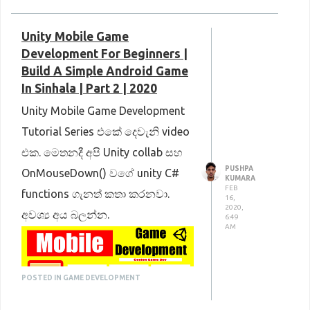
Unity Mobile Game
Development For Beginners |
Build A Simple Android Game
In Sinhala | Part 2 | 2020
Unity Mobile Game Development
Tutorial Series එකේ දෙවැනි video
එක. මෙතනදී අපි Unity collab සහ
PUSHPA
OnMouseDown() වගේ unity C#
KUMARA
FEB
functions ගැනත් කතා කරනවා.
16,
2020,
අවශ්‍ය අය බලන්න.
6:49
AM
POSTED IN GAME DEVELOPMENT