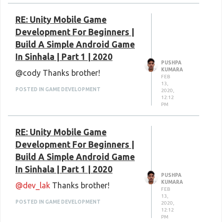
link text
RE: Unity Mobile Game
Development For Beginners |
Build A Simple Android Game
In Sinhala | Part 1 | 2020
PUSHPA
KUMARA
@cody Thanks brother!
FEB
13,
POSTED IN GAME DEVELOPMENT
2020,
12:12
PM
RE: Unity Mobile Game
Development For Beginners |
Build A Simple Android Game
In Sinhala | Part 1 | 2020
PUSHPA
KUMARA
@dev_lak
Thanks brother!
FEB
13,
POSTED IN GAME DEVELOPMENT
2020,
12:12
PM