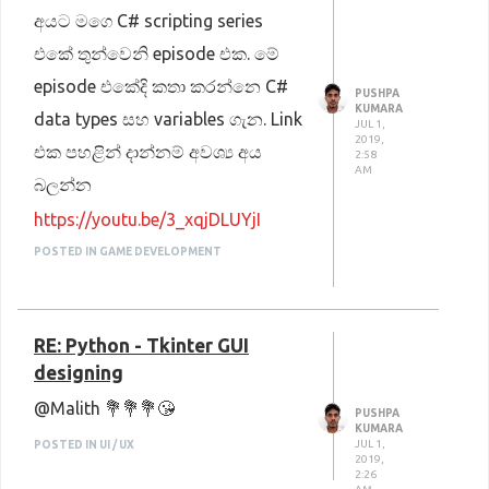
අයට මගෙ C# scripting series
එකේ තුන්වෙනි episode එක. මේ
episode එකේදි කතා කරන්නෙ C#
PUSHPA
KUMARA
data types සහ variables ගැන. Link
JUL 1,
2019,
එක පහළින් දාන්නම් අවශ්‍ය අය
2:58
AM
බලන්න
https://youtu.be/3_xqjDLUYjI
POSTED IN GAME DEVELOPMENT
RE: Python - Tkinter GUI
designing
@Malith 💐💐💐😘
PUSHPA
KUMARA
JUL 1,
POSTED IN UI / UX
2019,
2:26