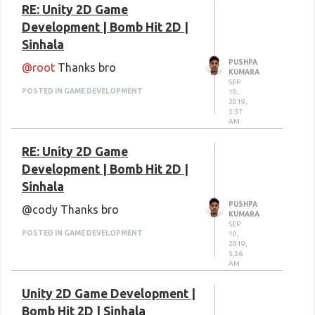
RE: Unity 2D Game
Development | Bomb Hit 2D |
Sinhala
PUSHPA
@root
Thanks bro
KUMARA
SEP
POSTED IN GAME DEVELOPMENT
10,
2019,
5:37
AM
RE: Unity 2D Game
Development | Bomb Hit 2D |
Sinhala
PUSHPA
@cody Thanks bro
KUMARA
SEP
POSTED IN GAME DEVELOPMENT
10,
2019,
5:36
AM
Unity 2D Game Development |
Bomb Hit 2D | Sinhala