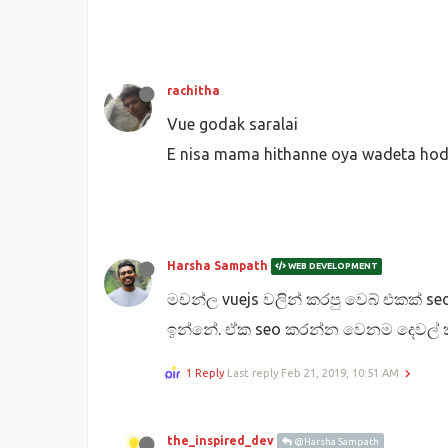
rachitha
Vue godak saralai
E nisa mama hithanne oya wadeta hod
Harsha Sampath
WEB DEVELOPMENT
මචන්ල vuejs වලින් කරපු වෙබ් එකක් s
ඉන්නේ. ඒක seo කරන්න වෙනම දෙවල් කර
1 Reply
Last reply
Feb 21, 2019, 10:51 AM
the_inspired_dev
@Harsha Sampath