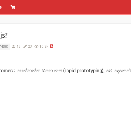
js?
13
23
10.8k
T-END
stomerට පෙන්නන්න ඕනෙ නම් (rapid prototyping), මේ දෙකෙ