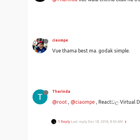
ciaompe
Vue thama best ma. godak simple.
Tharinda
@root
,
@ciaompe
, Reactවල Virtua
1 Reply
Last reply
Dec 18, 2018, 8:45 AM