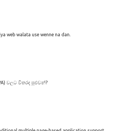
diya web walata use wenne na dan.
SPA) වලට විතරද පුළුවන්?
ditional multiple page-based application support