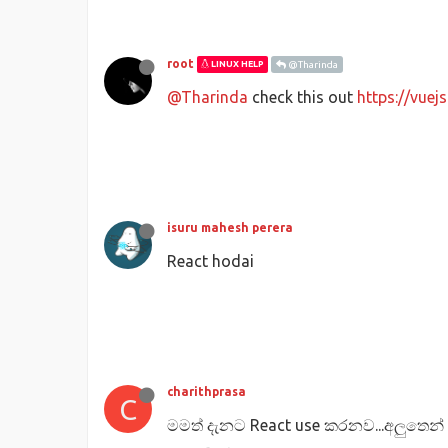
root
LINUX HELP
@Tharinda
@Tharinda
check this out
https://vue
isuru mahesh perera
React hodai
charithprasa
C
මමත් දැනට React use කරනව...අලුතෙන