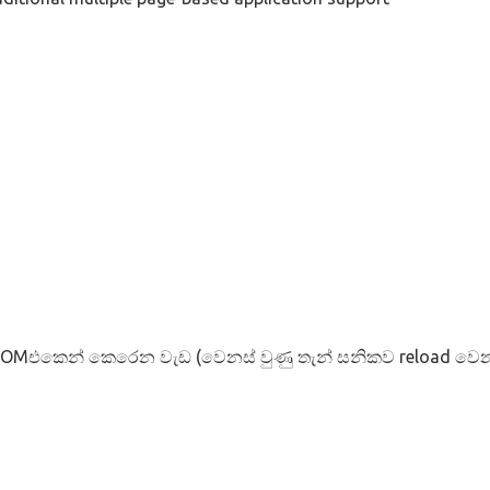
l DOMඑකෙන් කෙරෙන වැඩ (වෙනස් වුණු තැන් සනිකව reload ව