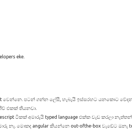
lopers eke.
 set වෙන්නෙ. පටන් ගන්න ලේසී, හැබැයි ඉස්සරහට යනකොට වේදන
ව් එකක් තියනවා.
pescript ටිකක් අමාරුයි typed language එක්ක වැඩ කරලා නැත්තන
ු නෑ. මොකද angular කියන්නෙ out-ofthe-box වැඩේට ඔනැ too