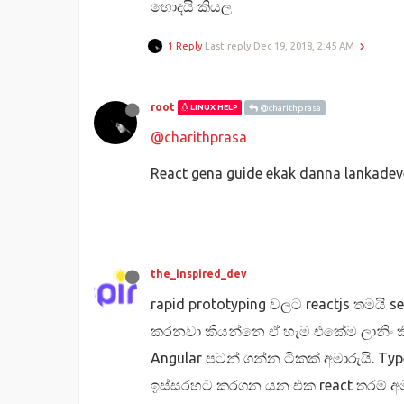
හොදයි කියල
1 Reply
Last reply
Dec 19, 2018, 2:45 AM
root
LINUX HELP
@charithprasa
@charithprasa
React gena guide ekak danna lankadeve
the_inspired_dev
rapid prototyping වලට reactjs තමයි
කරනවා කියන්නෙ ඒ හැම එකේම ලානිං කි
Angular පටන් ගන්න ටිකක් අමාරුයි. Ty
ඉස්සරහට කරගන යන එක react තරම් අමාර