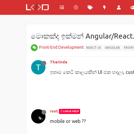
මොකක්ද ඉක්මන් Angular/React.
Front-End Development
REACT-JS
ANGULAR
FRON
Tharinda
ඉතාම කෙටි කාලයකින් UI එක හදලා, cu
root
LINUX HELP
mobile or web ??