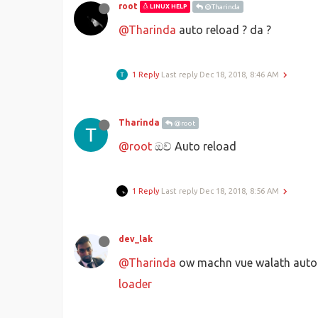
root
LINUX HELP
@Tharinda
@Tharinda
auto reload ? da ?
1 Reply
Last reply
Dec 18, 2018, 8:46 AM
Tharinda
@root
@root
ඔව් Auto reload
1 Reply
Last reply
Dec 18, 2018, 8:56 AM
dev_lak
@Tharinda
ow machn vue walath auto r
loader