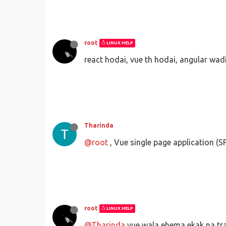
root
LINUX HELP
react hodai, vue th hodai, angular wa
Tharinda
@root
, Vue single page application (
root
LINUX HELP
@Tharinda
vue wala ehema ekak na tra