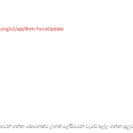
js.org/v2/api/#vm-forceUpdate
් පටන් ගන්න කෙනෙක්ට උනත් ලේසියෙන් වැඩේ අල්ල ගන්න පුලු