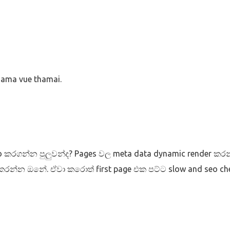
ama vue thamai.
eo කරගන්න පුලුවන්ද? Pages වල meta data dynamic render ක
න්න ඔනේ. ඒවා කරොත් first page එක පට්ට slow and seo ch