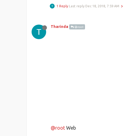
1 Reply
Last reply
Dec 18, 2018, 7:59 AM
Tharinda
@root
@root
Web