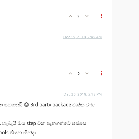
2
Dec 19, 2018, 2:45 AM
0
Dec 20, 2018, 5:18 PM
ා සහගතයි 😓 3rd party package එක්ක වැඩ
්. හැබැයි ඔය step ටික පැනගත්තට පස්සෙ
ls තියන හින්දා.