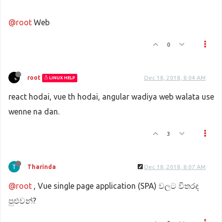
@root
Web
0
root
Dec 18, 2018, 8:04 AM
LINUX HELP
react hodai, vue th hodai, angular wadiya web walata use
wenne na dan.
3
Tharinda
Dec 18, 2018, 8:07 AM
@root
, Vue single page application (SPA) වලට විතරද
පුළුවන්?