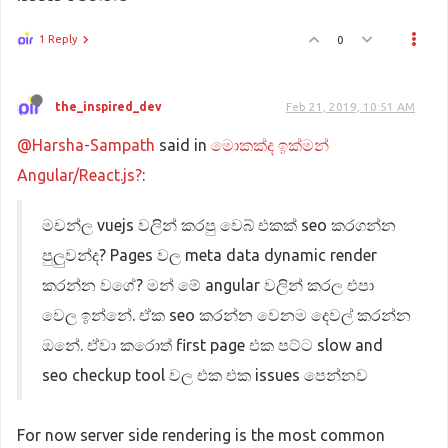
1 Reply
0
the_inspired_dev
Feb 21, 2019, 10:51 AM
@Harsha-Sampath
said in
මොකක්ද ඉක්මන්
Angular/React.js?
:
මචන්ල vuejs වලින් කරපු වෙබ් එකක් seo කරගන්න
පුලුවන්ද? Pages වල meta data dynamic render
කරන්න වගේ? මන් මේ angular වලින් කරල එපා
වෙල ඉන්නේ. ඒක seo කරන්න වෙනම දෙවල් කරන්න
ඔනේ. ඒවා කරොත් first page එක පට්ට slow and
seo checkup tool වල එක එක issues පෙන්නව
For now server side rendering is the most common