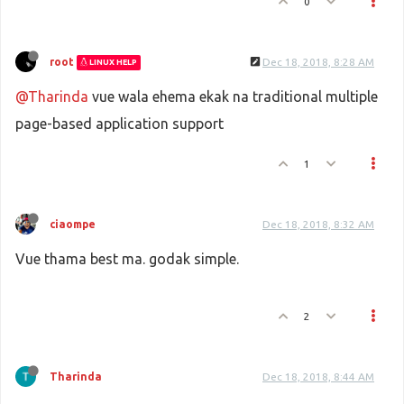
0
root
Dec 18, 2018, 8:28 AM
LINUX HELP
@Tharinda
vue wala ehema ekak na traditional multiple
page-based application support
1
ciaompe
Dec 18, 2018, 8:32 AM
Vue thama best ma. godak simple.
2
Tharinda
Dec 18, 2018, 8:44 AM