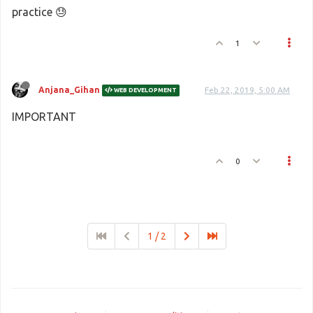
practice 😓
1
Anjana_Gihan
Feb 22, 2019, 5:00 AM
WEB DEVELOPMENT
IMPORTANT
0
1 / 2