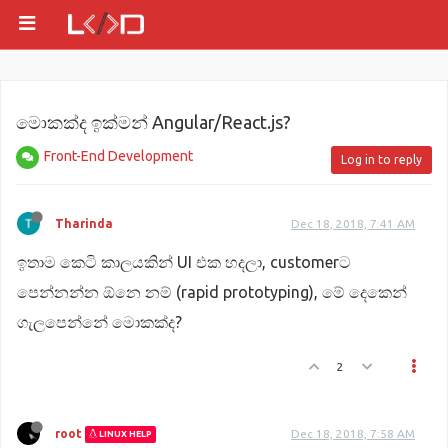
මොකක්ද ඉක්මන් Angular/React.js?
Front-End Development
Log in to reply
Tharinda
Dec 18, 2018, 7:41 AM
ඉතාම කෙටි කාලයකින් UI එක හදලා, customerට
පෙන්නන්න ඕනෙ නම් (rapid prototyping), මේ දෙකෙන්
ගැලපෙන්නේ මොකක්ද?
2
root
Dec 18, 2018, 7:58 AM
LINUX HELP