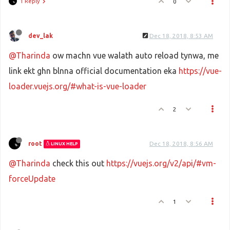
1 Reply
0
dev_lak
Dec 18, 2018, 8:53 AM
@Tharinda
ow machn vue walath auto reload tynwa, me
link ekt ghn blnna official documentation eka
https://vue-
loader.vuejs.org/#what-is-vue-loader
2
root
Dec 18, 2018, 8:56 AM
LINUX HELP
@Tharinda
check this out
https://vuejs.org/v2/api/#vm-
forceUpdate
1