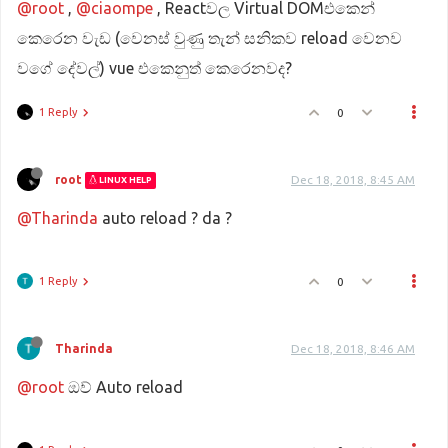
@root
,
@ciaompe
, Reactවල Virtual DOMඑකෙන්
කෙරෙන වැඩ (වෙනස් වුණු තැන් සනිකව reload වෙනව
වගේ දේවල්) vue එකෙනුත් කෙරෙනවද?
1 Reply
0
root
Dec 18, 2018, 8:45 AM
LINUX HELP
@Tharinda
auto reload ? da ?
1 Reply
0
Tharinda
Dec 18, 2018, 8:46 AM
@root
ඔව් Auto reload