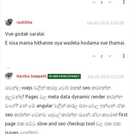
3
rachitha
Dec 24, 2018, 3:28 AM
Vue godak saralai
E nisa mama hithanne oya wadeta hodama vue thamai.
2
Harsha Sampath
Feb 20, 2019, 2:37 PM
WEB DEVELOPMENT
මචන්ල vuejs වලින් කරපු වෙබ් එකක් seo කරගන්න
පුලුවන්ද? Pages වල meta data dynamic render කරන්න
වගේ? මන් මේ angular වලින් කරල එපා වෙල ඉන්නේ. ඒක
seo කරන්න වෙනම දෙවල් කරන්න ඔනේ. ඒවා කරොත් first
page එක පට්ට slow and seo checkup tool වල එක එක
issues පෙන්නව