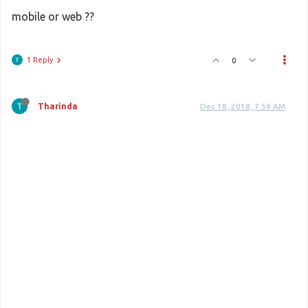
mobile or web ??
1 Reply
0
Tharinda
Dec 18, 2018, 7:59 AM