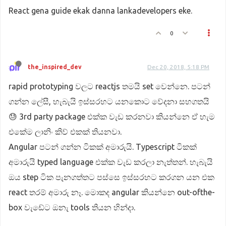
React gena guide ekak danna lankadevelopers eke.
0
the_inspired_dev
Dec 20, 2018, 5:18 PM
rapid prototyping වලට reactjs තමයි set වෙන්නෙ. පටන්
ගන්න ලේසී, හැබැයි ඉස්සරහට යනකොට වේදනා සහගතයි
😓 3rd party package එක්ක වැඩ කරනවා කියන්නෙ ඒ හැම
එකේම ලානිං කිව් එකක් තියනවා.
Angular පටන් ගන්න ටිකක් අමාරුයි. Typescript ටිකක්
අමාරුයි typed language එක්ක වැඩ කරලා නැත්තන්. හැබැයි
ඔය step ටික පැනගත්තට පස්සෙ ඉස්සරහට කරගන යන එක
react තරම් අමාරු නෑ. මොකද angular කියන්නෙ out-ofthe-
box වැඩේට ඔනැ tools තියන හින්දා.