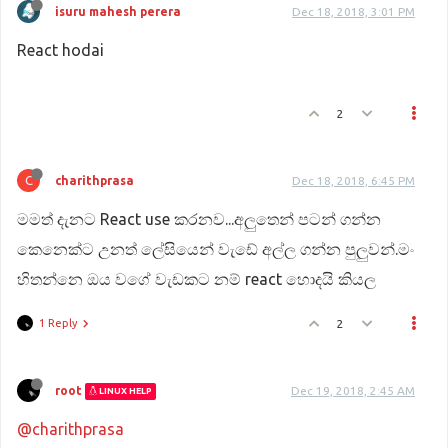
isuru mahesh perera
Dec 18, 2018, 3:01 PM
React hodai
2
C
charithprasa
Dec 18, 2018, 6:45 PM
මමත් දැනට React use කරනව...අලුතෙන් පටන් ගන්න
කෙනෙක්ට උනත් ලේසියෙන් වැඩේ අල්ල ගන්න පුලුවන්.මං
හිතන්නෙ ඔය වගේ වැඩකට නම් react හොදයි කියල
1 Reply
2
root
Dec 19, 2018, 2:45 AM
LINUX HELP
@charithprasa