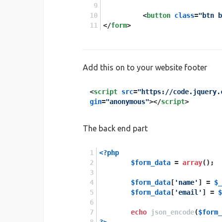
<
button
class
=
"btn b
</
form
>
Add this on to your website footer
<
script
src
=
"https://code.jquery.
gin
=
"anonymous"
>
</
script
>
The back end part
<?php
$form_data
 = 
array
();
$form_data
[
'name'
] = 
$_
$form_data
[
'email'
] = 
$
echo
json_encode
(
$form_