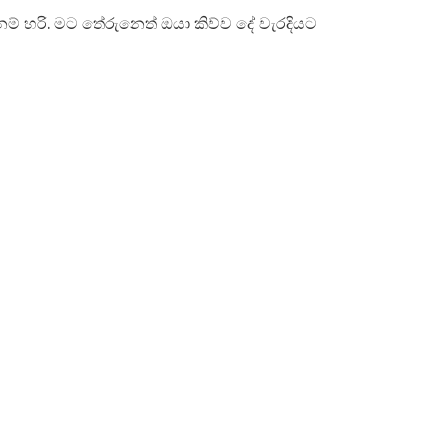
ානම් හරි. මට තේරුනෙත් ඔයා කිව්ව දේ වැරදියට