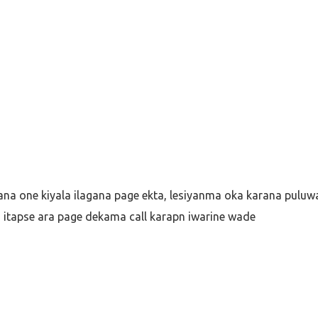
{
successfully...'
)
tus, error
) {
seText
);
a one kiyala ilagana page ekta, lesiyanma oka karana puluwa
 itapse ara page dekama call karapn iwarine wade