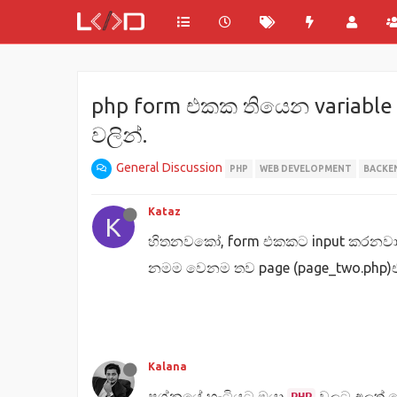
php form එකක තියෙන variab
වලින්.
General Discussion
PHP
WEB DEVELOPMENT
BACKE
Kataz
K
හිතනවකෝ, form එකකට input කරනවා න
නමම වෙනම තව page (page_two.php
Kalana
ප්‍රශ්නයේ හැටියට ඔයා
වලට අලුත් ක