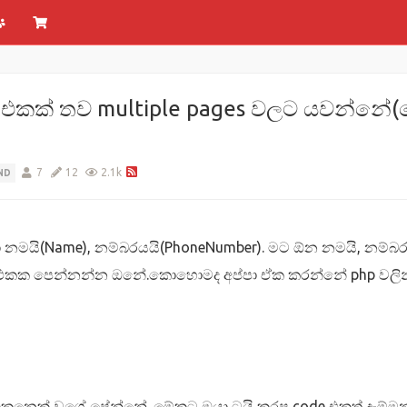
le එකක් තව multiple pages වලට යවන්
7
12
2.1k
ND
මයි(Name), නම්බරයයි(PhoneNumber). මට ඕන නමයි, නම්බර
)එකක පෙන්නන්න ඔනේ.කොහොමද අප්පා ඒක කරන්නේ php වලින
ෙනෙක් වගේ පේන්නේ. මේකට ඔයා ට්‍රයි කරපු code එකත් දැම්ම