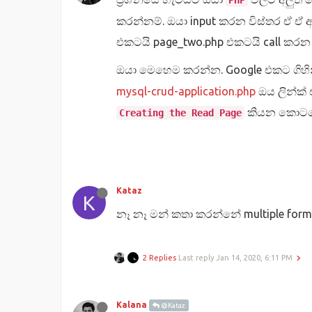
PHP
කරන්නම්. ඔයා input කරන විස්තර ඒ ඒ අ
එකටයි page_two.php එකටයි call කරන
ඔයා මෙහෙම කරන්න. Google එකට ගිහි
mysql-crud-application.php
ඔය ලින්ක්
කියන කොටස
Creating the Read Page
Kataz
K
නෑ නෑ මන් කතා කරන්නේ multiple form
2 Replies
Last reply
Jan 14, 2020, 6:11 PM
Kalana
@Kataz