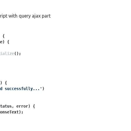
ript with query ajax part
 {
e
) {
ialize
();
) {
d successfully...'
)
tatus, error
) {
onseText
);
t