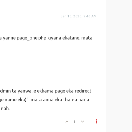
Jan 15, 2020, 9:46 AM
a yanne page_one.php kiyana ekatane. mata
admin ta yanwa. e ekkama page eka redirect
rge name eka)". mata anna eka thama hada
 nah.
1