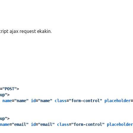
pt ajax request ekakin.
=
"POST"
>
up"
>
name
=
"name"
id
=
"name"
class
=
"form-control"
placeholder
=
up"
>
name
=
"email"
id
=
"email"
class
=
"form-control"
placeholder