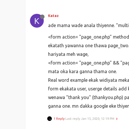
Kataz
K
ade mama wade anala thiyenne. "multi
<form action= "page_one.php" method=
ekatath yawanna one thawa page_two.
hariyata meh wage,
<form action= "page_one.php" && "pa
mata oka kara ganna thama one.
Real word example ekak widiyata meka
form ekakata user, userge details add
wenawa "thank you" (thankyou.php) pa
ganna one. mn dakka google eke thiyen
1 Reply
Last reply
Jan 15, 2020, 12:19 PM