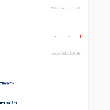
Jan 15, 2020, 12:19 PM
1
Jan 15, 2020, 1:55 PM
"Name"
>
=
"Email"
>