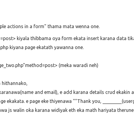
ple actions in a form" thama mata wenna one.
post> kiyala thibbama oya form ekata insert karana data tik
php kiyana page ekatath yawanna one.
ge_two.php"method=post> (meka waradi neh)
 hithannako,
 karanawa(name and email), e add karana details crud ekakin 
ge ekakata. e page eke thiyenawa ""Thank you, ________(use
wa js walin oka karana widiyak eth eka math hariyata therune