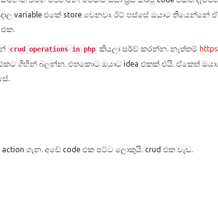
දාල variable එකේ store වෙනවා. ඊට් පස්සේ ඔයාට තියෙන්නේ ඒ s
 එක.
න්
කියලා සර්ච් කරන්න. නැත්තම්
https
crud operations in php
 එකට ගිහින් බලන්න. එතකොට ඔයාට idea එකක් එයි. ඒකෙත් ඔය
ේ.
 action ගැන. අඩේ code එක පට්ට ලොකුයි. crud එක වැඩ.