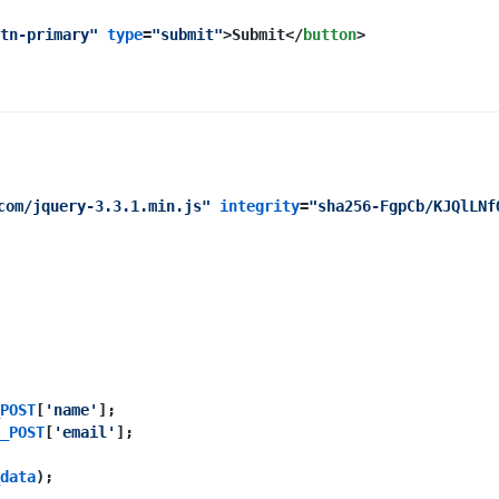
tn-primary"
type
=
"submit"
>
Submit
</
button
>
com/jquery-3.3.1.min.js"
integrity
=
"sha256-FgpCb/KJQlLNf
POST
[
'name'
];
_POST
[
'email'
];
data
);