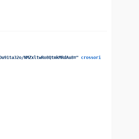
Ou91ta32o/NMZxltwRo8QtmkMRdAu8="
crossori