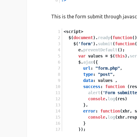
?>
This is the form submit through javasc
<script>
  $(
document
).
ready
(
function
(
)
    $(
'form'
).
submit
(
function
(
      e.
preventDefault
();
var
 values = $(
this
).
ser
      $.
ajax
({
url
: 
"form.php"
,
type
: 
"post"
,
data
: values ,
success
: 
function
 (
res
alert
(
'Form submitte
console
.
log
(res)
        },
error
: 
function
(
xhr, s
console
.
log
(xhr.
resp
        }
      });
//send second form reques