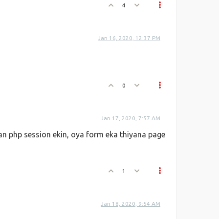
4
Jan 16, 2020, 12:37 PM
0
Jan 17, 2020, 7:57 AM
n php session ekin, oya form eka thiyana page
1
Jan 18, 2020, 9:54 AM