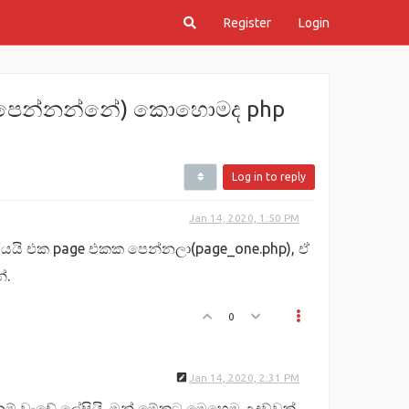
Register
Login
නේ(පෙන්නන්නේ) කොහොමද php
Log in to reply
Jan 14, 2020, 1:50 PM
යයි එක page එකක පෙන්නලා(page_one.php), ඒ
්.
0
Jan 14, 2020, 2:31 PM
නම් වැඩේ ලේසියි. මන් මේකට මෙහෙම උදව්වක්