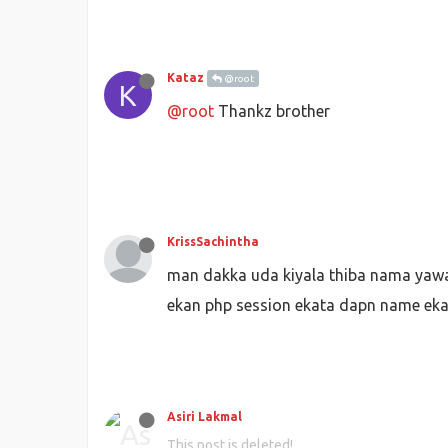
    $.
ajax
({
url
: 
"form2.php"
,
type
: 
"post"
,
data
: values ,
Kataz
@root
K
success
: 
function
 (
res
) 
@root
Thankz brother
alert
(
'Form submitted 
console
.
log
(res)
      },
error
: 
function
(
xhr, sta
console
.
log
(xhr.
respon
      }
    });
KrissSachintha
    })
man dakka uda kiyala thiba nama yawan
  });
</script>
ekan php session ekata dapn name eka
Asiri Lakmal
This post is deleted!