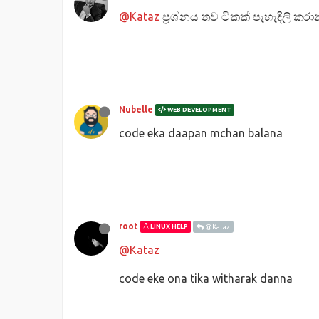
@Kataz
ප්‍රශ්නය තව ටිකක් පැහැදිලි කර
Nubelle
WEB DEVELOPMENT
code eka daapan mchan balana
root
LINUX HELP
@Kataz
@Kataz
code eke ona tika witharak danna