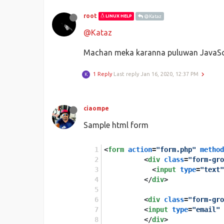
root
LINUX HELP
@Kataz
@Kataz
Machan meka karanna puluwan JavaScri
1 Reply
Last reply
Jan 16, 2020, 12:37 PM
K
ciaompe
Sample html form
<
form
action
=
"form.php"
method
<
div
class
=
"form-gro
<
input
type
=
"text"
</
div
>
<
div
class
=
"form-gro
<
input
type
=
"email"
</
div
>