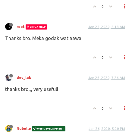
0
root
Jan 25, 2020, 8:18 AM
LINUX HELP
Thanks bro. Meka godak watinawa
0
dev_lak
Jan 26, 2020, 7:26 AM
thanks bro,,, very usefull
0
Nubelle
Jan 26, 2020, 5:20 PM
WEB DEVELOPMENT