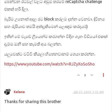
පෙන්වන රටවල් වලට අඩුම තරමේ reCaptcha challenge
එකක් හරි දිලා.
බැරිම උනොත් අදල රට block කරලම දන්න වෙනවා. (චිනය
සහ රුසියාව තමයි අත්දැකිමෙන් ලොකුම කරදයර)
ඉතින් මේ වැඩේ ලියෙන්ම කරගන්න විදිහ ගැන විඩියෝ එකක්
දැම්ම ඔනි සහ කැමති අය බලන්න.
යලුවෙක්ට වටිවි කියලා හිතෙනවානම් ශෙයා කරන්න.
https://www.youtube.com/watch?v=RJZyXoSoSho
3
Kalana
Jan 25, 2020, 5:32 AM
Thanks for sharing this brother