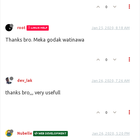
0
root
Jan 25, 2020, 8:18 AM
LINUX HELP
Thanks bro. Meka godak watinawa
0
dev_lak
Jan 26, 2020, 7:26 AM
thanks bro,,, very usefull
0
Nubelle
Jan 26, 2020, 5:20 PM
WEB DEVELOPMENT