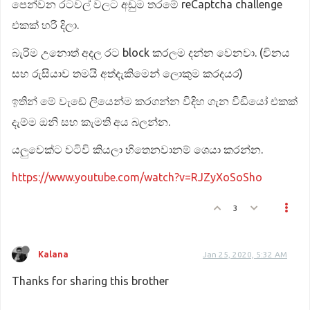
පෙන්වන රටවල් වලට අඩුම තරමේ reCaptcha challenge
එකක් හරි දිලා.
බැරිම උනොත් අදල රට block කරලම දන්න වෙනවා. (චිනය
සහ රුසියාව තමයි අත්දැකිමෙන් ලොකුම කරදයර)
ඉතින් මේ වැඩේ ලියෙන්ම කරගන්න විදිහ ගැන විඩියෝ එකක්
දැම්ම ඔනි සහ කැමති අය බලන්න.
යලුවෙක්ට වටිවි කියලා හිතෙනවානම් ශෙයා කරන්න.
https://www.youtube.com/watch?v=RJZyXoSoSho
3
Kalana
Jan 25, 2020, 5:32 AM
Thanks for sharing this brother