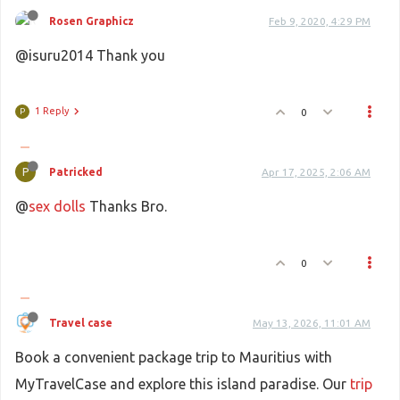
Rosen Graphicz
Feb 9, 2020, 4:29 PM
@isuru2014 Thank you
1 Reply
0
P
P
Patricked
Apr 17, 2025, 2:06 AM
@
sex dolls
Thanks Bro.
0
Travel case
May 13, 2026, 11:01 AM
Book a convenient package trip to Mauritius with
MyTravelCase and explore this island paradise. Our
trip