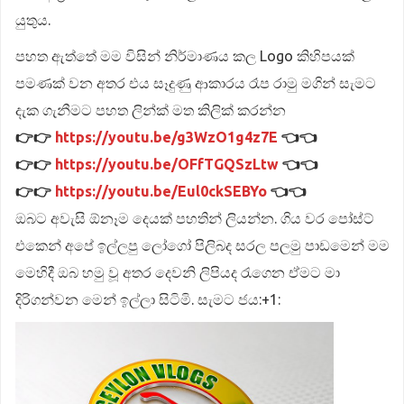
යුතුය.
පහත ඇත්තේ මම විසින් නිර්මාණය කල Logo කිහිපයක්
පමණක් වන අතර එය සෑදුණු ආකාරය රෑප රාමු මගින් සැමට
දැක ගැනීමට පහත ලින්ක් මත කිලික් කරන්න
👉👉
https://youtu.be/g3WzO1g4z7E
👈👈
👉👉
https://youtu.be/OFfTGQSzLtw
👈👈
👉👉
https://youtu.be/Eul0ckSEBYo
👈👈
ඔබට අවැසි ඕනෑම දෙයක් පහතින් ලියන්න. ගිය වර පෝස්ට්
එකෙන් අපේ ඉල්ලපු ලෝගෝ පිලිබද සරල පලමු පාඩමෙන් මම
මෙහිදී ඔබ හමු වූ අතර දෙවනි ලිපියද රැගෙන ඒමට මා
දිරිගන්වන මෙන් ඉල්ලා සිටිමි. සැමට ජය:+1: