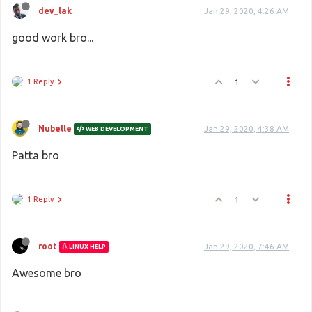
dev_lak
Jan 29, 2020, 4:26 AM
good work bro...
1 Reply
1
Nubelle
Jan 29, 2020, 4:38 AM
WEB DEVELOPMENT
Patta bro
1 Reply
1
root
Jan 29, 2020, 7:46 AM
LINUX HELP
Awesome bro