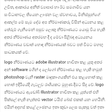
උචිත, ආකාරය අනිත් ව්‍යාපාර හා ඊට සමගාමීව යන
සංවිධානවල තියෙන ලාංඡන වල ස්වභාවය, මිනිස්සුන්ගේ
ආකල්ප මේ සෑම දේම අප නිර්මාණකරු විසින් අධ්‍යනය කළ
තේරුම් ගැනීමෙන් පසුව ලොකු නිර්මාණයට යොමු විය හැකි
අතර නිර්මාණය අතරමඟ දී ද මේවා පිළිබඳ අධ්‍යයනය
නිර්මාණය වඩාත් හොඳ නිර්මාණයක් බවට පත් වීමට මහඟු
සාධකයක් වේ.
logo නිර්මාණයට adobe illustrator භාවිතා කළ යුතු අතර
අන් software මගින් ද ලෝගෝ නිර්මාණය කළ හැකි නමුත්
photoshop වැනි raster මෘදුකාංගයකින් එය කළහොත් කළ
හොත් ඉදිරියේදී ගැටලුව රාශියකට මුහුණ දීමට සිදු වේ. logo
නිර්මාණයට ඇඩෝබි Illustrator භාවිතා කළ යුත්තේ එහි
පික්සල් නැති නැත්තම් vector ටයිප් බේස් එකක් යන හෙයිනි.
එයින් අදහස් කළේ ලාංඡනය ඉතා කුඩා ලෙස සැකසූ වත් ඉතා