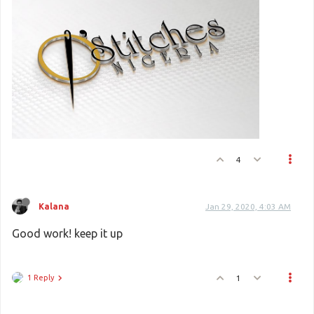
4
Kalana
Jan 29, 2020, 4:03 AM
Good work! keep it up
1 Reply
1