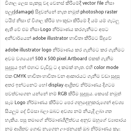
විශාල ලෙස සැකසූ වද වෙනස් කිරීමේදී vector file නිසා
පලුදු(damage) සිදුවන්නේ නැත නමුත් photoshop raster
ටයිප් නිසා ඒ විශාල කිරීම හා කුඩා කිරීමේ දී යම් යම් ගැටලු
ඇති වේ එම නිසා Logo නිර්මාණය කරගැනීමට අපට
අනිවාර්යෙන් adobe illustrator භාවිතා කිරීමට සිදුවේ
adobe illustrator logo නිර්මාණය කර ගැනීමට කර ගැනීමට
අවම වශයෙන් 500 x 500 pixel Artboard එකක් ගැනීම
සුදුසුය ඉන් එහාට වැඩිවූ ට ද කමක් නැත. එහි color mode
එක CMYK භාවිතා භාවිතා වන ආකාරයට ගැනීම වඩා සුදුසු
අතර ඉන්ටනෙට් හෝ display ආශ්‍රිතව නිර්මාණය දිගටම
පවත්වාගෙන යන්නේ නම් RGB කිරීම සුදුසුය. කෙසේ නමුත්
සෑම Logo නිර්මාණය කිරීමට පෙර ගනුදෙනුකරුගෙන් අවශ්‍ය
සියලුම දේ විමසා බලා ඔබට අවශ්‍ය නම් නියැදි ලබා ගත
හැකිය. පසු තමාගේ නිර්මාණශීලීත්වය අනුව ඔහුගේ ව්‍යාපාරය
නම ආශ්‍රිතව ගොඩ නැගෙන ලාංඡනයක් ඔබ නිර්මාණය කළ