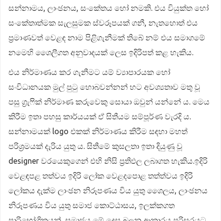
සන්නාමය, ලාංඡනය, සංකේතය හෝ නමකි. එය වියුක්ත හෝ
සංකේතාත්මක සැලසුමක ස්වරූපයක් ගනී, නැතහොත් එය
ප්‍රමාණවත් වෙළඳ නාම පිළිගැනීමක් තිබේ නම් එය සමාගමේ
නමෙහි ශෛලීගත අනුවාදයක් ලෙස ඉදිරිපත් කළ හැකිය.
එය නිර්මාණය කර ගැනීමට යම් ව්‍යාපාරයක හෝ
සංවිධානයක මුල් පුටු හොබවන්නන් හට අවශ්‍යතාව මතු වූ
පසු ග්‍රැෆික් නිර්මාණ කරුවෙකු සොයා ඔවුන් යන්නේ ය. මෙය
කිරීම ඉතා පහසු කාර්යයක් ඒ සිතීයම සම්පූර්ණ වැරදි ය.
සන්නාමයක් logo එකක් නිර්මාණය කිරීම සඳහා මහත්
පරිශ්‍රමයක් දැරිය යුතු ය. සිතීමේ කුසලතා ඉතා දියුණු වූ
designer වරයෙකුගෙන් එහි නිසි ප්‍රතිඵල ලබාගත හැකිය.ඉදිරි
වෙළඳපළ තත්වය ඉදිරි ලෝක වෙළදපොළ තත්ත්වය ඉදිරි
ලෝකය දැක්ම ලාංඡන නිරූපණය විය යුතු ශෛලය, ලාංඡනය
නිරූපණය විය යුතු සමාජ කොට්ඨාසය, ඉලක්කගත
පාරිභෝගිකයන්, සමාජය මේ දෙස බලන ආකාරය පරිසරයට