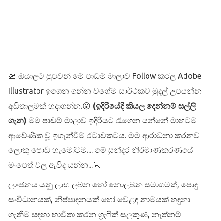
🛫 ඔයාලට පුළුවන් මේ පාඩම් මාලාව Follow කරල Adobe
Illustrator ඉගෙන ගන්න වගේම සාර්ථකව මුදල් උපයන්න
අඩිතාලමක් හදාගන්න.😮
(ඉදිරියේදි කියල දෙන්නම් සල්ලි
ගැන)
මම පාඩම් මාලාව ඉදිරියට රැගෙන යන්නේ මාහටම
ආවේණික වූ ඉගැන්වීම් රටාවකටය. මම ආරාධනා කරනව
ලොකු පොඩි හැමෝටම.... මේ සුන්දර නිර්මාණකරණයේ
මංපෙත් වල ඇවිද යන්න...🏃
ලාංඡනය යනු ලාභ ලබන හෝ නොලබන සමාගමක්, පොදු
සංවිධානයක්, නිෂ්පාදනයක් හෝ වෙළඳ නාමයක් හඳුනා
ගැනීම සඳහා භාවිතා කරන ග්‍රැෆික් සලකුණ, නැත්නම්