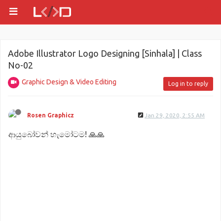
Adobe Illustrator Logo Designing [Sinhala] | Class
No-02
Graphic Design & Video Editing
Log in to reply
Rosen Graphicz
Jan 29, 2020, 2:55 AM
ආයුබෝවන් හැමෝටම! 🙏🙏