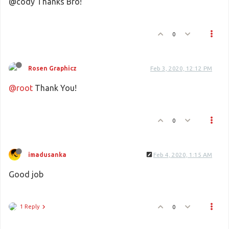
@cody Thanks Bro!
0
Rosen Graphicz
Feb 3, 2020, 12:12 PM
@root
Thank You!
0
imadusanka
Feb 4, 2020, 1:15 AM
Good job
1 Reply
0