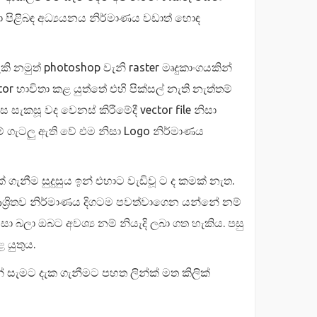
 පිළිබඳ අධ්‍යයනය නිර්මාණය වඩාත් හොඳ
ි නමුත් photoshop වැනි raster මෘදුකාංගයකින්
r භාවිතා කළ යුත්තේ එහි පික්සල් නැති නැත්තම්
සැකසූ වද වෙනස් කිරීමේදී vector file නිසා
 යම් ගැටලු ඇති වේ එම නිසා Logo නිර්මාණය
ගැනීම සුදුසුය ඉන් එහාට වැඩිවූ ට ද කමක් නැත.
ශ්‍රිතව නිර්මාණය දිගටම පවත්වාගෙන යන්නේ නම්
ා බලා ඔබට අවශ්‍ය නම් නියැදි ලබා ගත හැකිය. පසු
 යුතුය.
 සැමට දැක ගැනීමට පහත ලින්ක් මත කිලික්