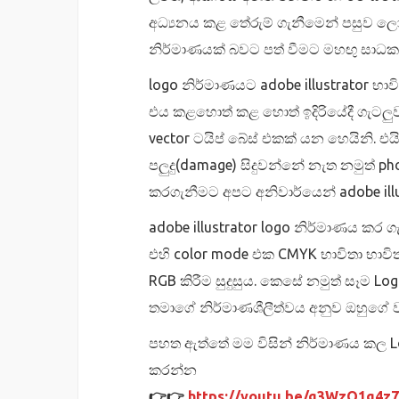
අධ්‍යනය කළ තේරුම් ගැනීමෙන් පසුව ලො
නිර්මාණයක් බවට පත් වීමට මහඟු සාධක
logo නිර්මාණයට adobe illustrator භාව
එය කළහොත් කළ හොත් ඉදිරියේදී ගැටලුව ර
vector ටයිප් බේස් එකක් යන හෙයිනි. එය
පලුදු(damage) සිදුවන්නේ නැත නමුත් pho
කරගැනීමට අපට අනිවාර්යෙන් adobe illus
adobe illustrator logo නිර්මාණය කර ග
එහි color mode එක CMYK භාවිතා භාවි
RGB කිරීම සුදුසුය. කෙසේ නමුත් සෑම Lo
තමාගේ නිර්මාණශීලීත්වය අනුව ඔහුගේ ව
පහත ඇත්තේ මම විසින් නිර්මාණය කල Lo
කරන්න
👉👉
https://youtu.be/g3WzO1g4z