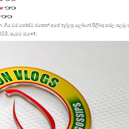
tw
👈👈
👈👈
. ගිය වර පෝස්ට් එකෙන් අපේ ඉල්ලපු ලෝගෝ පිලිබද සරල පලමු පා
ටිමි. සැමට ජය:+1: