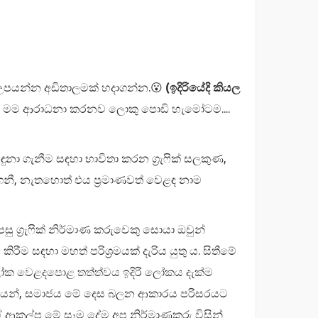
් උපයන්න අඩිතාලමක් හදාගන්න.😮
(ඉදිරියේදි කියල
ය. මම ආරාධනා කරනව ලොකු පොඩි හැමෝටම....
 ගැනීම සඳහා භාවිතා කරන ග්‍රැෆික් සලකුණ,
නී, නැතහොත් එය ප්‍රමාණවත් වෙළඳ නාම
 ග්‍රැෆික් නිර්මාණ කරුවෙකු සොයා ඔවුන්
ීම සඳහා මහත් පරිශ්‍රමයක් දැරිය යුතු ය. සිතීමේ
රි ලෝක වෙළදපොළ තත්ත්වය ඉදිරි ලෝකය දැක්ම
ිකයන්, සමාජය මේ දෙස බලන ආකාරය පරිසරයට
ේ ආකල්ප මේ සෑම දේම අප නිර්මාණකරු විසින්