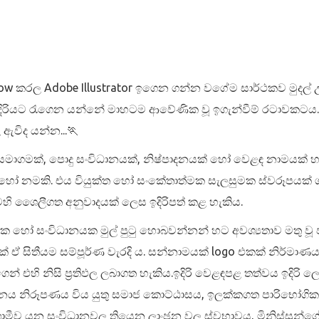
llow කරල Adobe Illustrator ඉගෙන ගන්න වගේම සාර්ථකව මුදල
දිරියට රැගෙන යන්නේ මාහටම ආවේණික වූ ඉගැන්වීම් රටාවකට
ඇවිද යන්න...🏃
ක්, පොදු සංවිධානයක්, නිෂ්පාදනයක් හෝ වෙළඳ නාමයක් හඳුනා
ෝ නමකි. එය වියුක්ත හෝ සංකේතාත්මක සැලසුමක ස්වරූපයක් ග
හි ශෛලීගත අනුවාදයක් ලෙස ඉදිරිපත් කළ හැකිය.
ක හෝ සංවිධානයක මුල් පුටු හොබවන්නන් හට අවශ්‍යතාව මතු වූ පසු
ඒ සිතීයම සම්පූර්ණ වැරදි ය. සන්නාමයක් logo එකක් නිර්මාණය කිර
ගෙන් එහි නිසි ප්‍රතිඵල ලබාගත හැකිය.ඉදිරි වෙළඳපළ තත්වය ඉදි
ඡනය නිරූපණය විය යුතු සමාජ කොට්ඨාසය, ඉලක්කගත පාරිභෝග
මගාමීව යන සංවිධානවල තියෙන ලාංඡන වල ස්වභාවය, මිනිස්සුන්ග