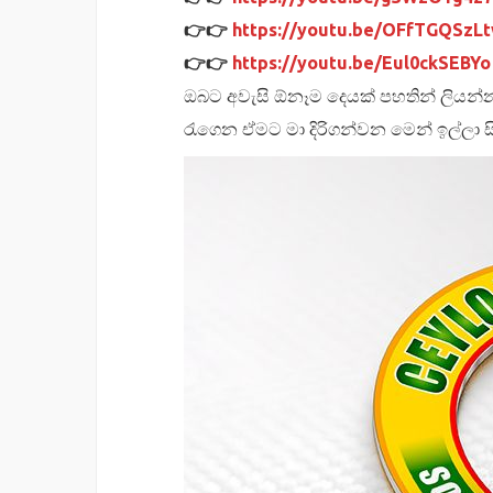
👉👉
https://youtu.be/OFfTGQSzL
👉👉
https://youtu.be/Eul0ckSEBYo
ඔබට අවැසි ඕනෑම දෙයක් පහතින් ලියන්න
රැගෙන ඒමට මා දිරිගන්වන මෙන් ඉල්ලා සි