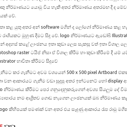
කු නිර්මාණයට යොමු විය හැකි අතර නිර්මාණය අතරමඟ දී ද මේවා
යක් වේ.
ිතා කළ යුතු අතර අන් software මගින් ද ලෝගෝ නිර්මාණය කළ හැක
ාශියකට මුහුණ දීමට සිදු වේ. logo නිර්මාණයට ඇඩෝබි Illustrato
ින් අදහස් කළේ ලාංඡනය ඉතා කුඩා ලෙස සැකසූ වත් ඉතා විශාල ලෙස 
toshop raster ටයිප් නිසා ඒ විශාල කිරීම හා කුඩා කිරීමේ දී යම්
trator භාවිතා කිරීමට සිදුවේ
ැනීමට කර ගැනීමට අවම වශයෙන් 500 x 500 pixel Artboard එකක් 
තා වන ආකාරයට ගැනීම වඩා සුදුසු අතර ඉන්ටනෙට් හෝ display ආ
go නිර්මාණය කිරීමට පෙර ගනුදෙනුකරුගෙන් අවශ්‍ය සියලුම දේ විමස
්‍යාපාරය නම ආශ්‍රිතව ගොඩ නැගෙන ලාංඡනයක් ඔබ නිර්මාණය කළ
go කිහිපයක් පමණක් වන අතර එය සෑදුණු ආකාරය රෑප රාමු මගින්
7E
👈👈