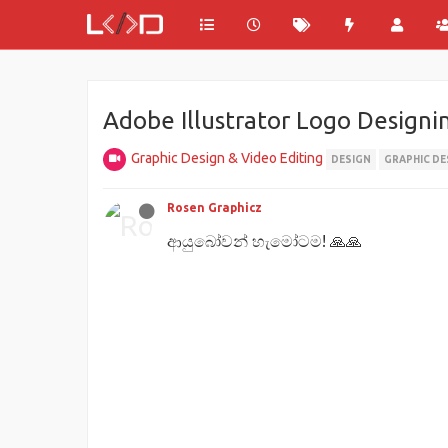
Adobe Illustrator Logo Designin
Graphic Design & Video Editing
DESIGN
GRAPHIC DE
Rosen Graphicz
ආයුබෝවන් හැමෝටම! 🙏🙏