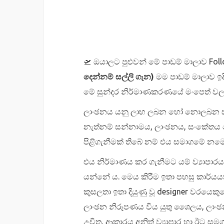
🛫 ඔයාලට පුළුවන් මේ පාඩම් මාලාව Fo
දෙන්නම් සල්ලි ගැන)
මම පාඩම් මාලාව ඉ
මේ සුන්දර නිර්මාණකරණයේ මංපෙත් වල 
ලාංඡනය යනු ලාභ ලබන හෝ නොලබන සමාගම
නැත්නම් සන්නාමය, ලාංඡනය, සංකේතය හ
පිළිගැනීමක් තිබේ නම් එය සමාගමේ නමෙ
එය නිර්මාණය කර ගැනීමට යම් ව්‍යාපාරය
යන්නේ ය. මෙය කිරීම ඉතා පහසු කාර්යයක් 
කුසලතා ඉතා දියුණු වූ designer වරයෙකු
ලාංඡන නිරූපණය විය යුතු ශෛලය, ලාං
උචිත, ආකාරය අනිත් ව්‍යාපාර හා ඊට ස