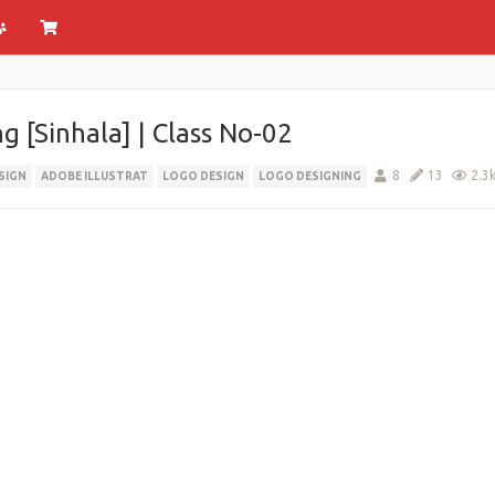
g [Sinhala] | Class No-02
8
13
2.3
SIGN
ADOBE ILLUSTRAT
LOGO DESIGN
LOGO DESIGNING