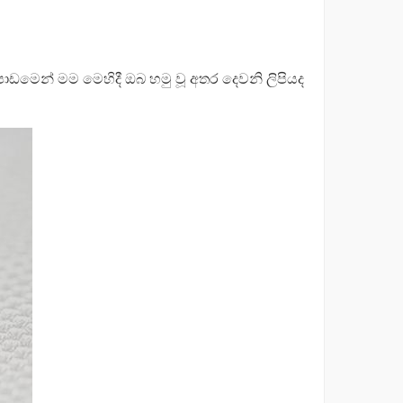
ඩමෙන් මම මෙහිදී ඔබ හමු වූ අතර දෙවනි ලිපියද