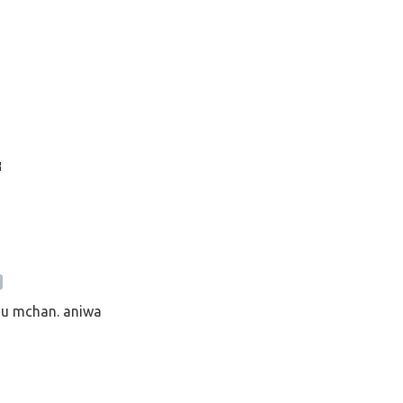

u mchan. aniwa