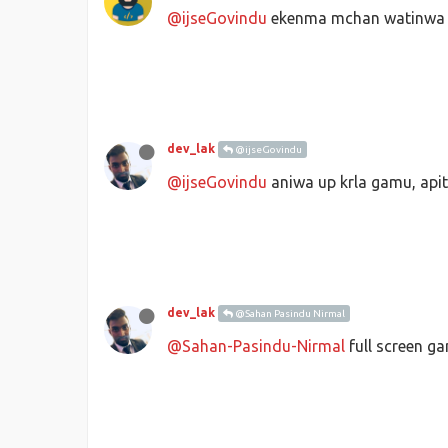
@ijseGovindu
ekenma mchan watinwa 
dev_lak
@ijseGovindu
@ijseGovindu
aniwa up krla gamu, api
dev_lak
@Sahan Pasindu Nirmal
@Sahan-Pasindu-Nirmal
full screen g