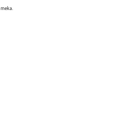
 meka.
n