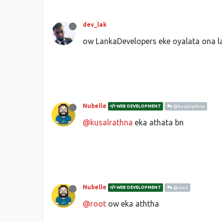
dev_lak
ow LankaDevelopers eke oyalata ona l
Nubelle
WEB DEVELOPMENT
@kusalrathna
@kusalrathna
eka athata bn
Nubelle
WEB DEVELOPMENT
@root
@root
ow eka aththa