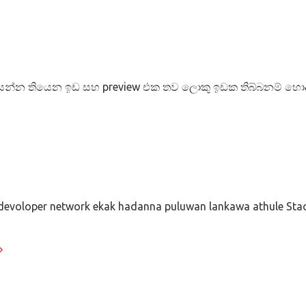
ියන්න තියෙන ඉඩ සහ preview එක තව ලොකු ඉඩක තිබ්බනම් හොදය
 devoloper network ekak hadanna puluwan lankawa athule Sta