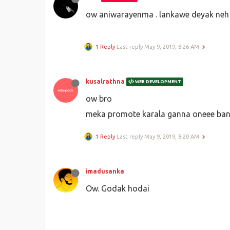
ow aniwarayenma . lankawe deyak neh
1 Reply
Last reply
May 9, 2019, 8:26 AM
kusalrathna
WEB DEVELOPMENT
ow bro
meka promote karala ganna oneee ba
1 Reply
Last reply
May 9, 2019, 8:20 AM
imadusanka
Ow. Godak hodai