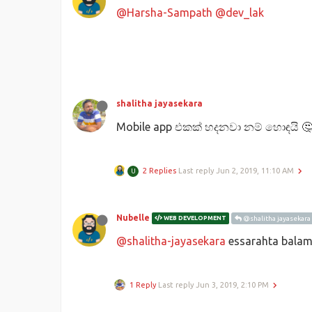
@Harsha-Sampath
@dev_lak
shalitha jayasekara
Mobile app එකක් හදනවා නම් හොඳයි 
2 Replies
Last reply
Jun 2, 2019, 11:10 AM
U
Nubelle
WEB DEVELOPMENT
@shalitha jayasekara
@shalitha-jayasekara
essarahta balam
1 Reply
Last reply
Jun 3, 2019, 2:10 PM