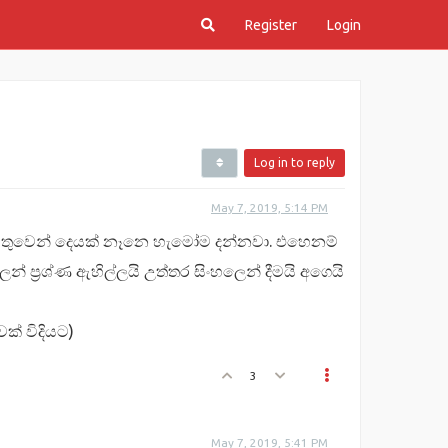
Register
Login
Log in to reply
May 7, 2019, 5:14 PM
 අමුතුවෙන් දෙයක් නෑනෙ හැමෝම දන්නවා. එහෙනම්
ප්‍රශ්ණ ඇහිල්ලයි උත්තර සිංහලෙන් දීමයි අගෙයි
් විදියට)
3
May 7, 2019, 5:41 PM