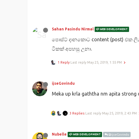
Sahan Pasindu Nirmal
WEB DEVELOPMENT
පොස්ට් දානකොට content (post) එක ල
ටිකක් අපහසු උනා.
1 Reply
Last reply
May 25, 2019, 1:55 PM
ijseGovindu
Meka up krla gaththa nm apita strong
3 Replies
Last reply
May 25, 2019, 2:43 PM
Nubelle
WEB DEVELOPMENT
@ijseGovindu