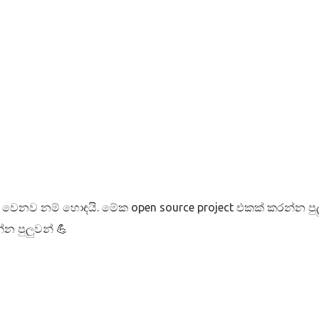
e වෙනව නම් හොඳයි. මේක open source project එකක් කරන්න පු
 පුලුවන් 💪