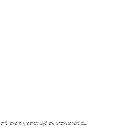
e
 නග්ගල ගන්න බැරි නෑ කොහොමටත්...