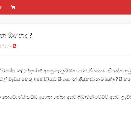
්න ඕනෙද ?
13.4k
 ඒ වගේම කලින් ප්‍රශ්ණ අහපු තැනුත් ඕන තරම් තියනවා. කියන්න
වැඩිය හොද අපේ විදියට සිංහලෙන් තියනවා නම් නේද ? සිංහලෙන් 
 නෙවේ. ඒත් කඩ්ඩ ඉගෙන ගන්න අයට බධාවක් වෙච්ච අයට උදව්වක