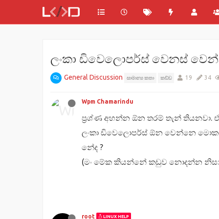
ලංකා ඩිවෙලොපර්ස් වෙනස් වෙන
General Discussion
19
34
සාමාන්‍ය කතා
කඩ්ඩ
Wpm Chamarindu
ප්‍රශ්ණ අහන්න ඕන තරම් තැන් තියනවා.
ලංකා ඩිවෙලොපර්ස් ඕන වෙන්නෙ මොකටද? 
නේද ?
(මං මේක කියන්නේ කඩුව නොදන්න නිසා
root
LINUX HELP