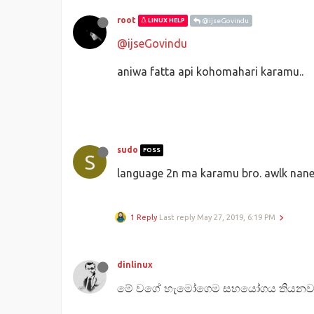
root
LINUX HELP
@ijseGovindu
@ijseGovindu
aniwa fatta api kohomahari karamu..
sudo
FOSS
S
language 2n ma karamu bro. awlk nan
1 Reply
Last reply
May 27, 2019, 6:19 PM
dinlinux
මේ වගේ හැමෝගෙම සහයෝගය තියනවනම්