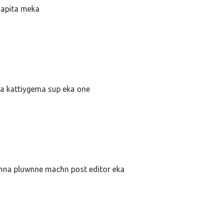
apita meka
ta kattiygema sup eka one
anna pluwnne machn post editor eka