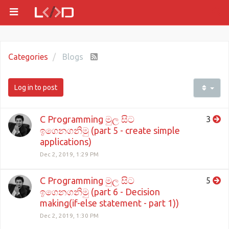
Categories
Blogs
Log in to post
C Programming මුල සිට
3
ඉගෙනගනිමු (part 5 - create simple
applications)
Dec 2, 2019, 1:29 PM
C Programming මුල සිට
5
ඉගෙනගනිමු (part 6 - Decision
making(if-else statement - part 1))
Dec 2, 2019, 1:30 PM